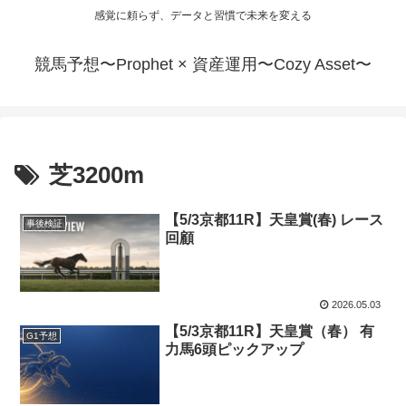
感覚に頼らず、データと習慣で未来を変える
競馬予想〜Prophet × 資産運用〜Cozy Asset〜
芝3200m
【5/3京都11R】天皇賞(春) レース
事後検証
回顧
2026.05.03
【5/3京都11R】天皇賞（春） 有
G1予想
力馬6頭ピックアップ