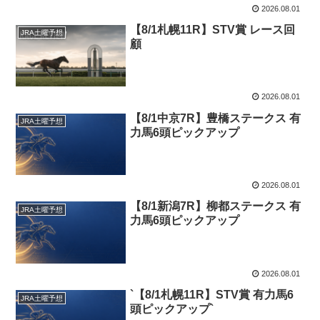
2026.08.01
【8/1札幌11R】STV賞 レース回
JRA土曜予想
顧
2026.08.01
【8/1中京7R】豊橋ステークス 有
JRA土曜予想
力馬6頭ピックアップ
2026.08.01
【8/1新潟7R】柳都ステークス 有
JRA土曜予想
力馬6頭ピックアップ
2026.08.01
`【8/1札幌11R】STV賞 有力馬6
JRA土曜予想
頭ピックアップ`