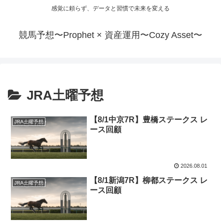
感覚に頼らず、データと習慣で未来を変える
競馬予想〜Prophet × 資産運用〜Cozy Asset〜
JRA土曜予想
【8/1中京7R】豊橋ステークス レ
JRA土曜予想
ース回顧
2026.08.01
【8/1新潟7R】柳都ステークス レ
JRA土曜予想
ース回顧