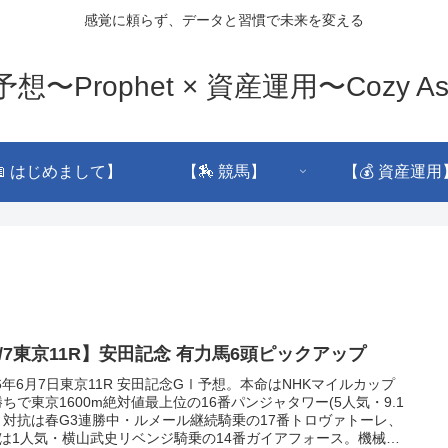
感覚に頼らず、データと習慣で未来を変える
想〜Prophet × 資産運用〜Cozy As
📖 はじめまして】
【🏇 競馬】
【💰 資産運用
6/7東京11R】安田記念 有力馬6頭ピックアップ
26年6月7日東京11R 安田記念GⅠ予想。本命はNHKマイルカップ
勝ちで東京1600m絶対値最上位の16番パンジャタワー(5人気・9.1
、対抗は春G3連勝中・ルメール継続騎乗の17番トロヴァトーレ、
は1人気・横山武史リベンジ騎乗の14番ガイアフォース。機械◎