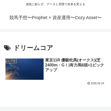
感覚に頼らず、データと習慣で未来を変える
競馬予想〜Prophet × 資産運用〜Cozy Asset〜
ドリームコア
東京11R 優駿牝馬(オークス)(芝
G1予想
2400m・GⅠ)有力馬6頭+1ピック
アップ
2026.05.24