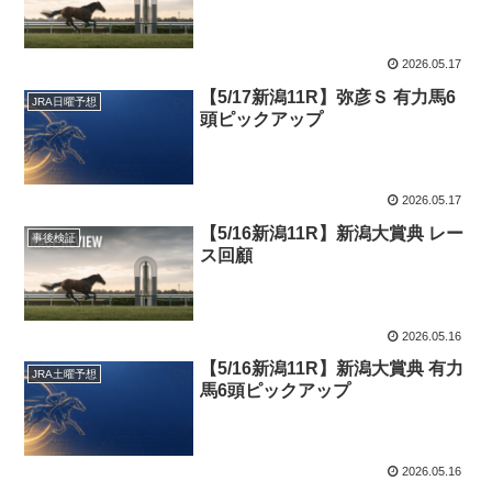
2026.05.17
【5/17新潟11R】弥彦Ｓ 有力馬6
JRA日曜予想
頭ピックアップ
2026.05.17
【5/16新潟11R】新潟大賞典 レー
事後検証
ス回顧
2026.05.16
【5/16新潟11R】新潟大賞典 有力
JRA土曜予想
馬6頭ピックアップ
2026.05.16