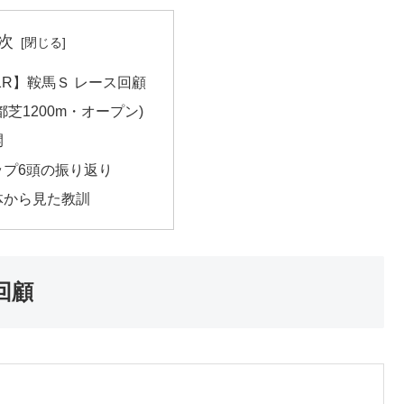
次
11R】鞍馬Ｓ レース回顧
都芝1200m・オープン)
開
ップ6頭の振り返り
体から見た教訓
回顧