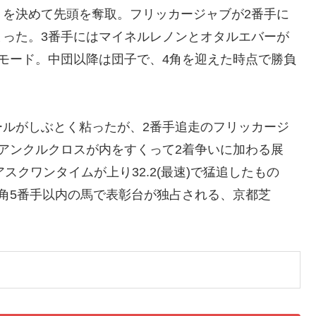
トを決めて先頭を奪取。フリッカージャブが2番手に
まった。3番手にはマイネルレノンとオタルエバーが
モード。中団以降は団子で、4角を迎えた時点で勝負
ールがしぶとく粘ったが、2番手追走のフリッカージ
アンクルクロスが内をすくって2着争いに加わる展
アスクワンタイムが上り32.2(最速)で猛追したもの
角5番手以内の馬で表彰台が独占される、京都芝