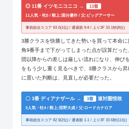
◎ 11番 イツモニコニコ →
13着
11人気・牝5 / 鞍上:国分優作 / 父:ビッグアーサー
事前総合スコア 93.0(1位) / 通過順 9-9 / 上り3F 33.1秒(8位)
3勝クラスを快勝してきた勢いを買って本命に
角9番手まで下がってしまった点が誤算だった
団以降からの差しは厳しい流れになり、伸びを
をもう少し重く見るべきで、3勝クラスから昇
に置いた判断は、見直しが必要だった。
〇 3番 ディアナザール →
連対圏惜敗
3着
3人気・牡4 / 鞍上:団野大成 / 父:ロードカナロア
事前総合スコア 82.9(2位) / 通過順 1-1 / 上り3F 33.6秒(11位)