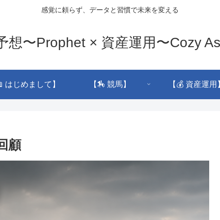
感覚に頼らず、データと習慣で未来を変える
想〜Prophet × 資産運用〜Cozy As
📖 はじめまして】
【🏇 競馬】
【💰 資産運用
ス回顧