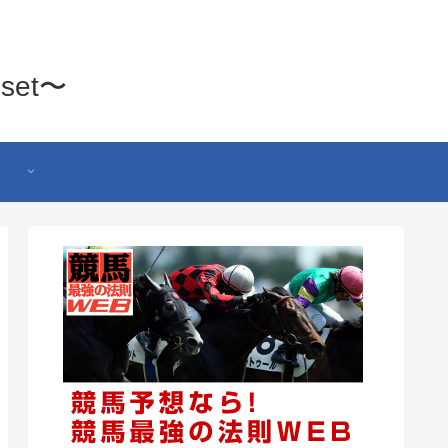
set〜
】