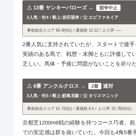
△ 13番 ヤンキーバローズ →
競争中止
2人気・牡4 / 鞍上:岩田望来 / 父:エピファネイア
事前総合スコア 66.9(4位) / 通過順 12-12 / 上り3F —-
2番人気に支持されていたが、スタートで後手
実績のある馬で、戦歴・末脚ともに評価して
乏しい。馬体・予後に問題がないことを祈り
△ 6番 アンクルクロス →
連対
2着
3人気・牡5 / 鞍上:鮫島克駿 / 父:タリスマニック
事前総合スコア 62.7(5位) / 通過順 6-5 / 上り3F 32.7秒(5位)
京都芝1200m6戦の経験を持つコース巧者。
での安定感は群を抜いていた。今回も4角5番