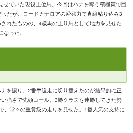
を見せていた現役上位馬。今回はハナを奪う積極策で団
験だったが、ロードカナロアの瞬発力で直線粘り込み3
わされたものの、4歳馬の上り馬として地力を見せた
になった。
ハナを譲り、2番手追走に切り替えたのが結果的に正
ない強さで先頭ゴール。3勝クラスを連勝してきた勢
力で、堂々の重賞級の走りを見せた。1番人気の支持に