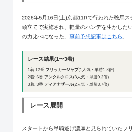
2026年5月16日(土)京都11Rで行われた鞍
頭立てで実施され、軽量のハンデを生かした
の力比べになった。
事前予想記事はこちら
。
レース結果(1〜3着)
1着:12番
フリッカージャブ
(1人気・単勝1.8倍)
2着: 6番
アンクルクロス
(3人気・単勝9.2倍)
3着: 3番
ディアナザール
(2人気・単勝3.7倍)
レース展開
スタートから単騎逃げ濃厚と見られていたフ