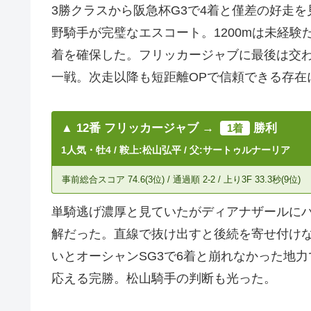
3勝クラスから阪急杯G3で4着と僅差の好走
野騎手が完璧なエスコート。1200mは未経
着を確保した。フリッカージャブに最後は交
一戦。次走以降も短距離OPで信頼できる存在
▲ 12番 フリッカージャブ →
勝利
1着
1人気・牡4 / 鞍上:松山弘平 / 父:サートゥルナーリア
事前総合スコア 74.6(3位) / 通過順 2-2 / 上り3F 33.3秒(9位)
単騎逃げ濃厚と見ていたがディアナザールに
解だった。直線で抜け出すと後続を寄せ付け
いとオーシャンSG3で6着と崩れなかった地
応える完勝。松山騎手の判断も光った。