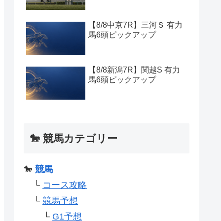
【8/8中京7R】三河Ｓ 有力
馬6頭ピックアップ
【8/8新潟7R】関越S 有力
馬6頭ピックアップ
🐎 競馬カテゴリー
🐎
競馬
└
コース攻略
└
競馬予想
└
G1予想