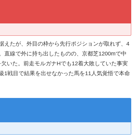
据えたが、外目の枠から先行ポジションが取れず、4
。直線で外に持ち出したものの、京都芝1200mで中
欠いた。前走モルガナHでも12着大敗していた事実
級1戦目で結果を出せなかった馬を11人気覚悟で本命