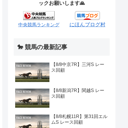
ックお願いします🙏
にほんブログ村
中央競馬ランキング
🐎 競馬の最新記事
【8/8中京7R】三河S レー
ス回顧
【8/8新潟7R】関越S レー
ス回顧
【8/8札幌11R】第31回エル
ムS レース回顧