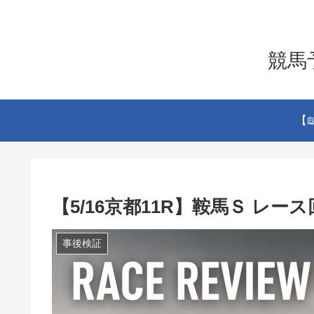
競馬予
【
【5/16京都11R】鞍馬Ｓ レー
事後検証