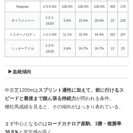
Kingman
2-0-0-0/2
100.0%
100.0%
100.0%
305
175
1-2-1-
ダイワメジャー
5.0%
15.0%
20.0%
22
229
16/20
ミスターメロディ
1-2-1-5/9
11.1%
33.3%
44.4%
202
157
1-2-0-
ミッキーアイル
5.6%
16.7%
16.7%
12
23
15/18
▶血統傾向
中京芝1200mは
スプリント適性に加えて、前に行けるス
ピードと最後まで踏ん張る持続力
が問われる条件。
種牡馬成績を見ると、その傾向がはっきり表れている。
まず中心となるのは
ロードカナロア産駒
。
3勝・複勝率
36.8％
と安定感が高く、