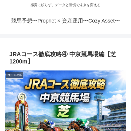
感覚に頼らず、データと習慣で未来を変える
競馬予想〜Prophet × 資産運用〜Cozy Asset〜
JRAコース徹底攻略④ 中京競馬場編【芝
1200m】
コース攻略