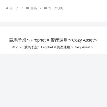
ホーム
競馬
コース攻略
競馬予想〜Prophet × 資産運用〜Cozy Asset〜
© 2026 競馬予想〜Prophet × 資産運用〜Cozy Asset〜.