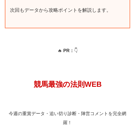
次回もデータから攻略ポイントを解説します。
🔥
PR：
👇
競馬最強の法則WEB
今週の重賞データ・追い切り診断・陣営コメントを完全網
羅！