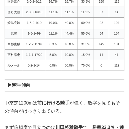
国分恭介
2-0-2-8/12
16.7%
16.7%
33.3%
150
113
団野大成
2-0-0-16/18
11.1%
11.1%
11.1%
37
14
鮫島克駿
1-3-2-4/10
10.0%
40.0%
60.0%
92
104
武豊
1-3-1-4/9
11.1%
44.4%
55.6%
54
154
高杉吏麒
1-2-2-11/16
6.3%
18.8%
31.3%
145
101
西村淳也
1-1-1-17/20
5.0%
10.0%
15.0%
14
47
ルメール
0-2-1-1/4
0.0%
50.0%
75.0%
0
112
▶騎手傾向
中京芝1200mは
前に行ける騎手
が強く、数字を見てもそ
の傾向がはっきり出ている。
まず信頼度で目立つのは
川田将雅騎手
で、
勝率33.3％・連