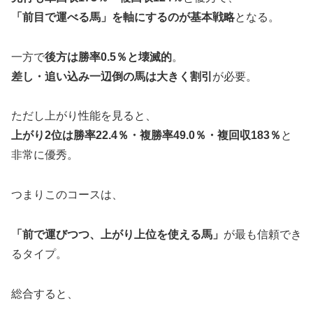
「前目で運べる馬」を軸にするのが基本戦略
となる。
一方で
後方は勝率0.5％と壊滅的
。
差し・追い込み一辺倒の馬は大きく割引
が必要。
ただし上がり性能を見ると、
上がり2位は勝率22.4％・複勝率49.0％・複回収183％
と
非常に優秀。
つまりこのコースは、
「前で運びつつ、上がり上位を使える馬」
が最も信頼でき
るタイプ。
総合すると、