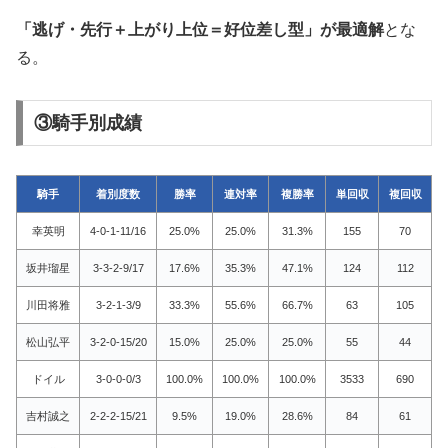
「逃げ・先行＋上がり上位＝好位差し型」が最適解
とな
る。
③騎手別成績
騎手
着別度数
勝率
連対率
複勝率
単回収
複回収
幸英明
4-0-1-11/16
25.0%
25.0%
31.3%
155
70
坂井瑠星
3-3-2-9/17
17.6%
35.3%
47.1%
124
112
川田将雅
3-2-1-3/9
33.3%
55.6%
66.7%
63
105
松山弘平
3-2-0-15/20
15.0%
25.0%
25.0%
55
44
ドイル
3-0-0-0/3
100.0%
100.0%
100.0%
3533
690
吉村誠之
2-2-2-15/21
9.5%
19.0%
28.6%
84
61