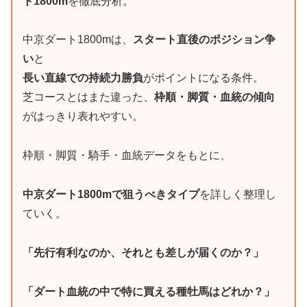
ト1800m
を徹底分析。
中京ダート1800mは、
スタート直後のポジション争
い
と
長い直線での持続力勝負
がポイントになる条件。
芝コースとはまた違った、
枠順・脚質・血統の傾向
がはっきり表れやすい。
枠順・脚質・騎手・血統データをもとに、
中京ダート1800mで狙うべきタイプ
を詳しく整理し
ていく。
「先行有利なのか、それとも差しが届くのか？」
「ダート血統の中で特に買える種牡馬はどれか？」