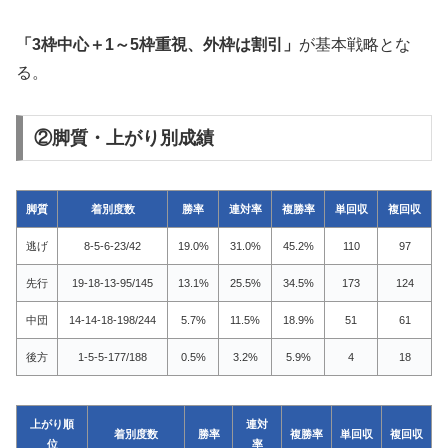
「3枠中心＋1～5枠重視、外枠は割引」
が基本戦略とな
る。
②脚質・上がり別成績
脚質
着別度数
勝率
連対率
複勝率
単回収
複回収
逃げ
8-5-6-23/42
19.0%
31.0%
45.2%
110
97
先行
19-18-13-95/145
13.1%
25.5%
34.5%
173
124
中団
14-14-18-198/244
5.7%
11.5%
18.9%
51
61
後方
1-5-5-177/188
0.5%
3.2%
5.9%
4
18
上がり順
連対
着別度数
勝率
複勝率
単回収
複回収
位
率