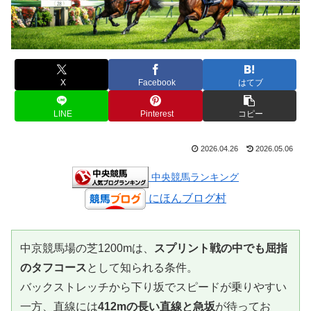
X
Facebook
はてブ
LINE
Pinterest
コピー
2026.04.26
2026.05.06
中央競馬ランキング
にほんブログ村
中京競馬場の芝1200mは、
スプリント戦の中でも屈指
のタフコース
として知られる条件。
バックストレッチから下り坂でスピードが乗りやすい
一方、直線には
412mの長い直線と急坂
が待ってお