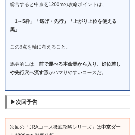
総合すると中京芝1200mの攻略ポイントは、
「1～5枠」「逃げ・先行」「上がり上位を使える
馬」
この3点を軸に考えること。
馬券的には、
前で運べる本命馬から入り、好位差し
や先行穴へ流す形
がハマりやすいコースだ。
▶次回予告
次回の「JRAコース徹底攻略シリーズ」は
中京ダー