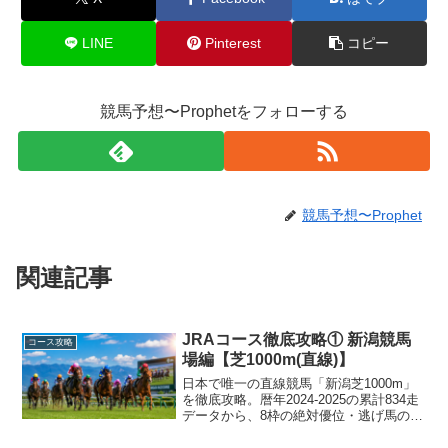
LINE
Pinterest
コピー
競馬予想〜Prophetをフォローする
競馬予想〜Prophet
関連記事
JRAコース徹底攻略① 新潟競馬
コース攻略
場編【芝1000m(直線)】
日本で唯一の直線競馬「新潟芝1000m」
を徹底攻略。暦年2024-2025の累計834走
データから、8枠の絶対優位・逃げ馬の圧
倒的好走率・ビッグアーサー新王朝な
ど、枠順・脚質・騎手・種牡馬の傾向を