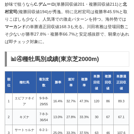
妙味で狙うなら
C.デムーロ
(単勝回収値201・複勝回収値211)と
北
村宏司
(複勝回収値194)が秀逸。特に北村宏司は複勝率45.5%と取
りこぼしも少なく、人気薄での激走パターンを持つ。海外勢では
マーカンド
の単勝適正回収値168.3も光る。川田将雅は登場回数こ
そ少ないが勝率27.8%・複勝率66.7%と安定感抜群で、騎乗があれ
ば即チェック対象に。
📊④種牡馬別成績(東京芝2000m)
単勝
複勝
単勝適
順
着別度
連対
複勝
種牡馬
勝率
回収
回収
正回収
位
数
率
率
値
値
値
エピファネイ
9-9-8-
1
16.4%
32.7%
47.3%
120
86
89.3
ア
29/55
7-8-3-
2
キズナ
13.0%
27.8%
33.3%
30
67
67.1
36/54
サートゥルナ
6-2-1-
3
25.0%
33.3%
37.5%
63
46
107.6