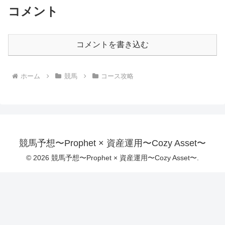
コメント
コメントを書き込む
ホーム
競馬
コース攻略
競馬予想〜Prophet × 資産運用〜Cozy Asset〜
© 2026 競馬予想〜Prophet × 資産運用〜Cozy Asset〜.