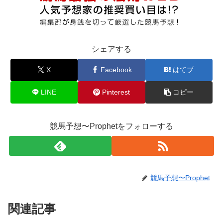
シェアする
X
Facebook
はてブ
LINE
Pinterest
コピー
競馬予想〜Prophetをフォローする
競馬予想〜Prophet
関連記事