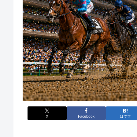
X
Facebook
はてブ