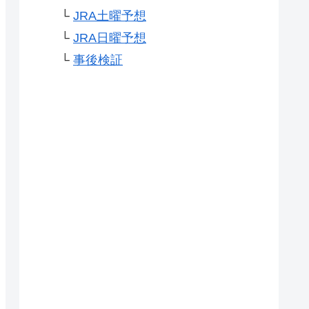
└
JRA土曜予想
└
JRA日曜予想
└
事後検証