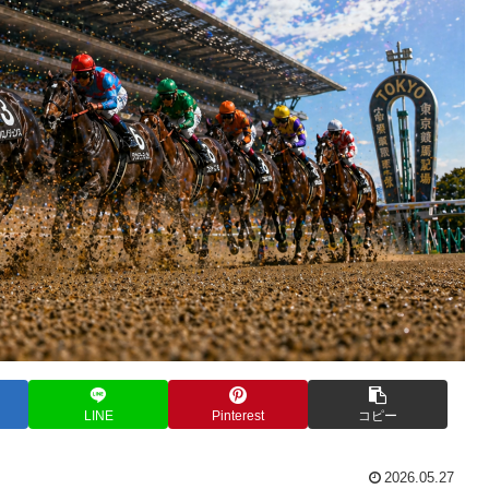
LINE
Pinterest
コピー
2026.05.27