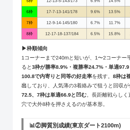
5枠
12-13-5-143/173
6.9%
14.5%
6枠
17-7-13-141/178
9.6%
13.5%
7枠
12-9-14-145/180
6.7%
11.7%
8枠
12-17-18-137/184
6.5%
15.8%
▶枠順傾向
1コーナーまで240mと短いが、1〜2コーナ
ると
3枠が勝率8.9%・複勝率24.7%・単適9
100.8で内寄りと同等の好走率
を残す。
8枠は
出
しており、人気薄の3着絡みで狙うと回収が
72.5、7枠は単適66.9と凹む
。長距離戦らしく
穴で大外8枠を押さえるのが基本形。
📊②脚質別成績(東京ダート2100m)