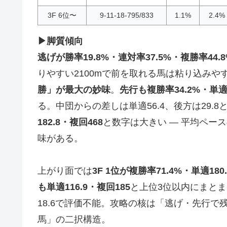
3F 6位〜
9-11-18-795/833
1.1%
2.4%
▶脚質傾向
逃げが勝率19.8%・連対率37.5%・複勝率44.
りやすい2100mで前を取れる馬は粘り込みや
勝」が最大の妙味
。
先行も複勝率34.2%・単適
る。中団からの差しは単適56.4、後方は29.8
182.8・複回468
と数字は大きい — 平均ペー
味がある。
上がり面では
3F 1位が複勝率71.4%・単適18
も単適116.9・複回185
と上位3位以内にまと
18.6で評価不能。攻略の核は「逃げ・先行で
馬」の二択構造。