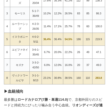
2
17.6%
35.3%
41.2%
112
99
138.3
ズ
20/34
5-1-7-
3
モーリス
10.2%
12.2%
26.5%
83
85
86.3
36/49
ルーラーシッ
4-2-3-
4
11.4%
17.1%
25.7%
78
60
100.0
プ
26/35
イスラボニー
4-0-2-
5
36.4%
36.4%
54.5%
186
115
219.9
タ
5/11
エピファネイ
3-6-1-
6
6.7%
20.0%
22.2%
26
49
47.1
ア
35/45
3-3-2-
7
キズナ
6.0%
12.0%
16.0%
20
37
49.0
42/50
ヴィクトワー
3-1-1-
8
23.1%
30.8%
38.5%
160
110
283.8
ルピサ
8/13
▶血統傾向
最多勝は
ロードカナロア(7勝・単適114.0)
で、京都外回りのスピ
ードと持続力にぴったり噛み合う中心血統。
リオンディーズが連