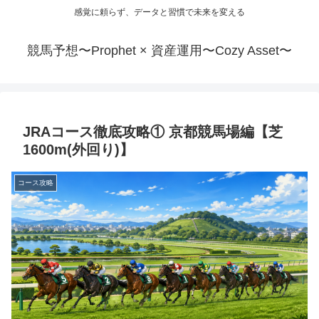
感覚に頼らず、データと習慣で未来を変える
競馬予想〜Prophet × 資産運用〜Cozy Asset〜
JRAコース徹底攻略① 京都競馬場編【芝
1600m(外回り)】
コース攻略