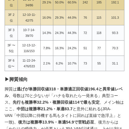
29.1%
50.0%
60.5%
242
185
192.1
位
34/86
3F 2
12-10-11-
16.0%
29.3%
44.0%
76
115
101.3
位
42/75
3F 3
10-7-14-
14.3%
24.3%
44.3%
72
118
93.3
位
39/70
3F 〜
12-13-12-
7.8%
16.3%
24.2%
51
77
70.3
5位
116/153
3F 6
11-22-24-
2.1%
6.2%
10.7%
73
55
31.1
位〜
476/533
▶脚質傾向
脚質は
逃げが単勝回収値318・単勝適正回収値196.4と異常値レベ
ル
、母数は70と少ないが「ハナを取れたら一発来る」典型コー
ス。
先行も複勝率32.2%・複勝回収値114で最も安定
、メイン軸は
ここ。
中団は複勝率21.2%・単適83.7
と意外に粘れる(JRA-
VAN「中団以降に待機する馬もタイトに回れば直線で急浮上」と
一致)。
後方は複勝率13.9%・単適54.9で苦戦必至
、後方からは
「かなりの瞬発力」が必要というJRA-VAN記述通り。上がり別は