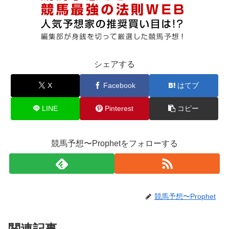
シェアする
X
Facebook
はてブ
LINE
Pinterest
コピー
競馬予想〜Prophetをフォローする
競馬予想〜Prophet
関連記事