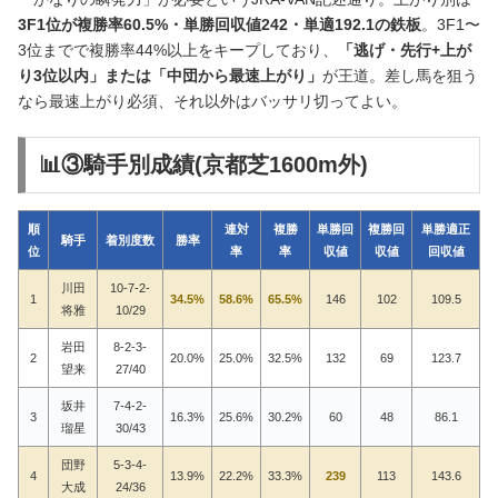
3F1位が複勝率60.5%・単勝回収値242・単適192.1の鉄板
。3F1〜
3位までで複勝率44%以上をキープしており、
「逃げ・先行+上が
り3位以内」または「中団から最速上がり」
が王道。差し馬を狙う
なら最速上がり必須、それ以外はバッサリ切ってよい。
📊③騎手別成績(京都芝1600m外)
順
連対
複勝
単勝回
複勝回
単勝適正
騎手
着別度数
勝率
位
率
率
収値
収値
回収値
川田
10-7-2-
1
34.5%
58.6%
65.5%
146
102
109.5
将雅
10/29
岩田
8-2-3-
2
20.0%
25.0%
32.5%
132
69
123.7
望来
27/40
坂井
7-4-2-
3
16.3%
25.6%
30.2%
60
48
86.1
瑠星
30/43
団野
5-3-4-
4
13.9%
22.2%
33.3%
239
113
143.6
大成
24/36