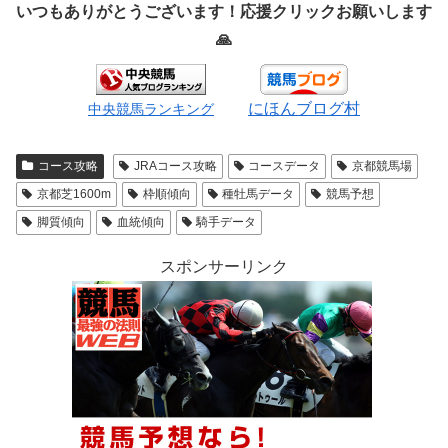
いつもありがとうございます！応援クリックお願いします
🙏
にほんブログ村
中央競馬ランキング
コース攻略
JRAコース攻略
コースデータ
京都競馬場
京都芝1600m
枠順傾向
種牡馬データ
競馬予想
脚質傾向
血統傾向
騎手データ
スポンサーリンク