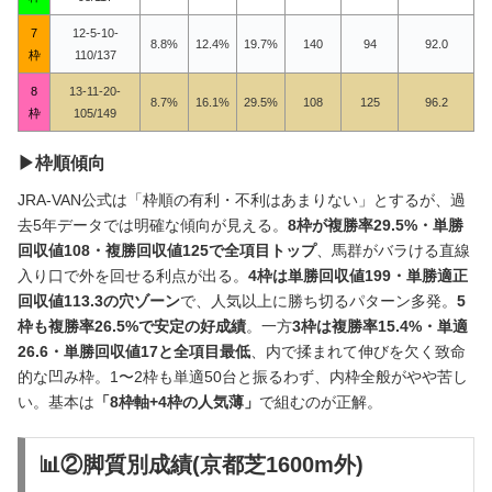
7
12-5-10-
8.8%
12.4%
19.7%
140
94
92.0
枠
110/137
8
13-11-20-
8.7%
16.1%
29.5%
108
125
96.2
枠
105/149
▶枠順傾向
JRA-VAN公式は「枠順の有利・不利はあまりない」とするが、過
去5年データでは明確な傾向が見える。
8枠が複勝率29.5%・単勝
回収値108・複勝回収値125で全項目トップ
、馬群がバラける直線
入り口で外を回せる利点が出る。
4枠は単勝回収値199・単勝適正
回収値113.3の穴ゾーン
で、人気以上に勝ち切るパターン多発。
5
枠も複勝率26.5%で安定の好成績
。一方
3枠は複勝率15.4%・単適
26.6・単勝回収値17と全項目最低
、内で揉まれて伸びを欠く致命
的な凹み枠。1〜2枠も単適50台と振るわず、内枠全般がやや苦し
い。基本は
「8枠軸+4枠の人気薄」
で組むのが正解。
📊②脚質別成績(京都芝1600m外)