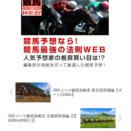
JRAコース徹底攻略⑧ 東京競馬場編【ダ
ート2100m】
JRAコース徹底攻略② 京都競馬場編【芝
1600m(内回り)】