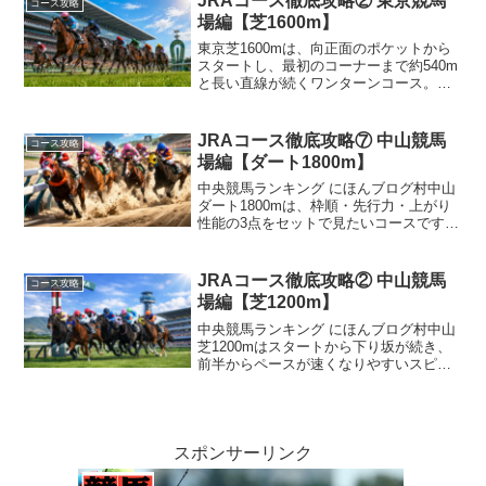
JRAコース徹底攻略② 東京競馬
コース攻略
ピード勝負で...
場編【芝1600m】
東京芝1600mは、向正面のポケットから
スタートし、最初のコーナーまで約540m
と長い直線が続くワンターンコース。
NHKマイルC・安田記念・ヴィクトリア
マイル・富士Sなど一流マイル戦が集中す
るチャンピオンディスタンスで、最後の
JRAコース徹底攻略⑦ 中山競馬
コース攻略
直線525.9...
場編【ダート1800m】
中央競馬ランキング にほんブログ村中山
ダート1800mは、枠順・先行力・上がり
性能の3点をセットで見たいコースです。
特に7枠・8枠の外枠勢は好成績で、脚質
面では逃げ・先行が安定。さらに上がり
上位馬の好走率も高く、ただ前に行ける
JRAコース徹底攻略② 中山競馬
コース攻略
だけではなく、...
場編【芝1200m】
中央競馬ランキング にほんブログ村中山
芝1200mはスタートから下り坂が続き、
前半からペースが速くなりやすいスピー
ド勝負の舞台。さらに直線が短く、ゴー
ル前には急坂が待ち構えるため、単純な
瞬発力だけでなくパワーも求められるコ
ース形態となってい...
スポンサーリンク