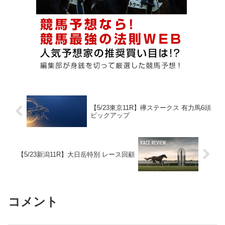
【5/23東京11R】欅ステークス 有力馬6頭
ピックアップ
【5/23新潟11R】大日岳特別 レース回顧
コメント