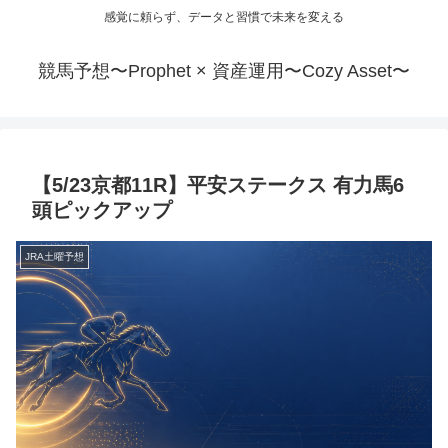
感覚に頼らず、データと習慣で未来を変える
競馬予想〜Prophet × 資産運用〜Cozy Asset〜
【5/23京都11R】平安ステークス 有力馬6
頭ピックアップ
JRA土曜予想