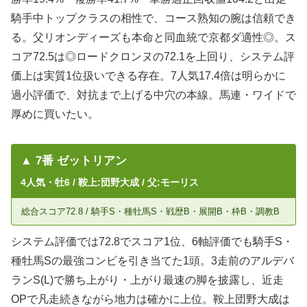
騎手中トップクラスの相性で、コース熟知の腕は信頼でき
る。父リオンディーズも本命と同血統で京都ダ適性◎。ス
コア72.5は◎ロードクロンヌの72.1を上回り、システム評
価上は実質1位扱いできる存在。7人気17.4倍は明らかに
過小評価で、対抗まで上げる中穴の本線。馬連・ワイドで
厚めに買いたい。
▲ 7番 ゼットリアン
4人気・牡6 / 鞍上:団野大成 / 父:モーリス
総合スコア72.8 / 騎手S・種牡馬S・戦歴B・展開B・枠B・調教B
システム評価では72.8でスコア1位、6軸評価でも騎手S・
種牡馬Sの最強コンビを引き当てた1頭。3走前のアルデバ
ランS(L)で勝ち上がり・上がり最速の脚を披露し、近走
OPで凡走続きながら地力は確かに上位。鞍上団野大成は