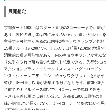
展開想定
京都ダート1900mはスタート直後の2コーナーまで距離が
あり、外枠の逃げ馬は内に潜り込めるかが鍵。今回ハナを
主張する可能性があるのは内枠2番キョウキランブと外枠
15番ナルカミの2頭だが、ナルカミは斤量+2.0kgの増量で
消極的に運ぶ可能性があり、内のキョウキランブがすんな
り先手を取れば落ち着いた流れも想定できる。先行勢には
アクションプラン・メリークリスマス・ハグ・ロードクロ
ンヌ・ジューンアヲニヨシ・チュウワクリスエスと6頭が
並び、3〜4番手以降が密集する形になりそう。前3F36秒
台前半のミドルペース想定で、4コーナーで馬群の外を回
らされる差し馬には厳しい流れ。京都ダ1900は最後の直
線が約403mと長くはなく、3〜4コーナーで好位にいる馬