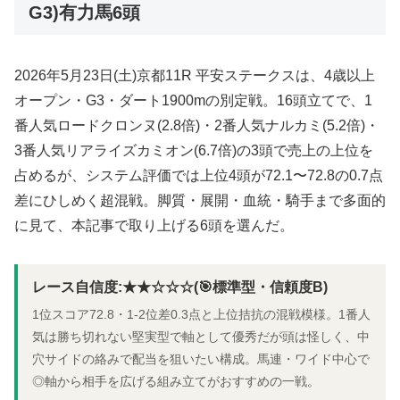
G3)有力馬6頭
2026年5月23日(土)京都11R 平安ステークスは、4歳以上
オープン・G3・ダート1900mの別定戦。16頭立てで、1
番人気ロードクロンヌ(2.8倍)・2番人気ナルカミ(5.2倍)・
3番人気リアライズカミオン(6.7倍)の3頭で売上の上位を
占めるが、システム評価では上位4頭が72.1〜72.8の0.7点
差にひしめく超混戦。脚質・展開・血統・騎手まで多面的
に見て、本記事で取り上げる6頭を選んだ。
レース自信度:★★☆☆☆(🎯標準型・信頼度B)
1位スコア72.8・1-2位差0.3点と上位拮抗の混戦模様。1番人
気は勝ち切れない堅実型で軸として優秀だが頭は怪しく、中
穴サイドの絡みで配当を狙いたい構成。馬連・ワイド中心で
◎軸から相手を広げる組み立てがおすすめの一戦。