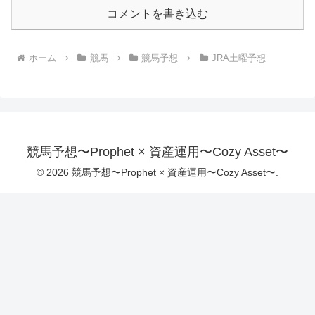
コメントを書き込む
ホーム
競馬
競馬予想
JRA土曜予想
競馬予想〜Prophet × 資産運用〜Cozy Asset〜
© 2026 競馬予想〜Prophet × 資産運用〜Cozy Asset〜.