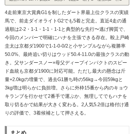
4走前東京大賞典G1を制したダート界最上位クラスの実績
馬で、前走ダイオライトG2でも5着と完走。直近4走の通
過順は2-2・1-1・1-1・1-1と典型的な先行〜逃げ脚質で、
今回のメンバーで明確にハナを主張できる存在。鞍上戸崎
圭太は京都ダ1900で1-1-0-0/2と小サンプルながら複勝率
50.0%、最終追い切りはウッド50.4-11.0の最強クラスの動
き。父サンダースノー×母父ディープインパクトのスピー
ド血統も京都ダ1900に対応可能。ただし最大の懸念は斤
量+2.0kgの増量で、過去G1勝ち時の56kg→今回59kgと
3kg増は明らかに負担増。さらに外枠15番から内のキョウ
キランブを行かせて2番手で運ぶか、無理してでもハナを
取り切るかで結果が大きく変わる。2人気5.2倍は格付け通
りの評価で、3着候補として押さえる。
まとめ