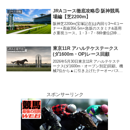
が2着、3人気ハーツコンチェルトが大外
一気で3着の波乱決着。事前の見送り推奨
判定が機能した一戦を振り返る。
JRAコース徹底攻略⑤ 阪神競馬
コース攻略
場編【芝2200m】
阪神芝2200m(宝塚記念)は内回り3〜4コー
ナー+直線356.5m+急坂のスタミナ&器用
さ重視コース。1・3・7・8枠優位(2枠は
単適0で壊滅)、逃げ単適126.1・マクリ単
適271.6・上がり1位単適174.5が軸条件。
川田将雅・武豊+キズナ・キタサンブラッ
東京11R アハルテケステークス
JRA土曜予想
ク産駒を軸に攻略指針を示す。
(ダ1600m・OP)レース回顧
2026年5月30日東京11R アハルテケステ
ークス(ダ1600m・オープン別定)回顧。機
械7位から▲に引き上げたテーオーパスワ
ードが1着、△マーズオデッセイも4着と
印の序列は機能。一方で本命アマンテビ
アンコは休み明け2走目の不安が現実化し
15着大敗。本命選択ミスの反省と次への
教訓まで検証。
スポンサーリンク