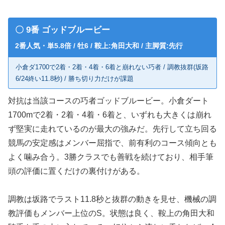
〇 9番 ゴッドブルービー
2番人気・単5.8倍 / 牡6 / 鞍上:角田大和 / 主脚質:先行
小倉ダ1700で2着・2着・4着・6着と崩れない巧者 / 調教抜群(坂路
6/24終い11.8秒) / 勝ち切り力だけが課題
対抗は当該コースの巧者ゴッドブルービー。小倉ダート
1700mで2着・2着・4着・6着と、いずれも大きくは崩れ
ず堅実に走れているのが最大の強みだ。先行して立ち回る
競馬の安定感はメンバー屈指で、前有利のコース傾向とも
よく噛み合う。3勝クラスでも善戦を続けており、相手筆
頭の評価に置くだけの裏付けがある。
調教は坂路でラスト11.8秒と抜群の動きを見せ、機械の調
教評価もメンバー上位のS。状態は良く、鞍上の角田大和