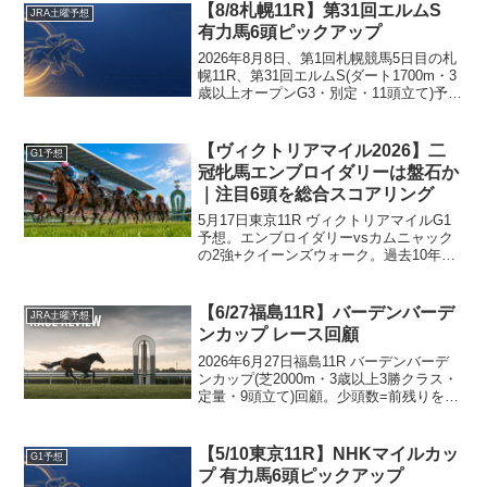
ルカントゥール、ドンエレクトス、パイ
【8/8札幌11R】第31回エルムS
JRA土曜予想
ロマンサー、ショウナンバンライ、タガ
有力馬6頭ピックアップ
ノアバンドーネの6頭を考察する。
2026年8月8日、第1回札幌競馬5日目の札
幌11R、第31回エルムS(ダート1700m・3
歳以上オープンG3・別定・11頭立て)予
想。前年覇者で北海道のダート1700m実
績があるペリエールを中心に、ヴァルツ
ァーシャル、ウェイワードアクト、テー
【ヴィクトリアマイル2026】二
G1予想
オーパスワード、ルクソールカフェ、レ
冠牝馬エンブロイダリーは盤石か
ヴォントゥレットの6頭を考察する。
｜注目6頭を総合スコアリング
5月17日東京11R ヴィクトリアマイルG1
予想。エンブロイダリーvsカムニャック
の2強+クイーンズウォーク。過去10年ロ
ーテで判明した最強ステップ「阪神牝馬S
組(複勝率100%)」を軸に、穴データも織
り込んで注目6頭をピックアップ。
【6/27福島11R】バーデンバーデ
JRA土曜予想
ンカップ レース回顧
2026年6月27日福島11R バーデンバーデ
ンカップ(芝2000m・3歳以上3勝クラス・
定量・9頭立て)回顧。少頭数=前残りを本
線に読んだが、逃げ・番手・好位の前々
勢が総崩れ。中団から差した1番人気④マ
リアイリダータ(上がり34.3)が勝ち、好位
【5/10東京11R】NHKマイルカッ
G1予想
の⑧フィオレストラーダが2着、中団の③
プ 有力馬6頭ピックアップ
ハニーコムが3着の差し決着。機械スコア