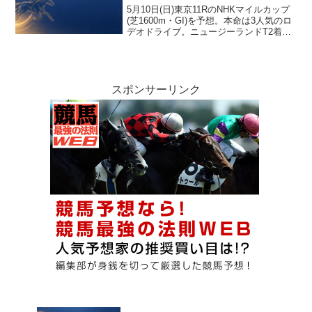
は◎④→1着・〇⑧→2着とズバリだった
5月10日(日)東京11RのNHKマイルカップ
が、買い目で◎を機械△の⑤ホウオウス
(芝1600m・GI)を予想。本命は3人気のロ
ーペリア(7着)へ付け替え、軸集中で取り
デオドライブ。ニュージーランドT2着
こぼした買い方の問題を、ピックアップ6
+前走1人気=過去10年最強カテゴリのロ
頭と機械印の照合から正直に振り返る事
ーテで、レーン×サートゥルナーリアの組
後検証記事。
み合わせも適性十分。対抗は前走ファル
コンS1着のダイヤモンドノット、単穴は
追い切り超抜のアスクイキゴミ。穴のフ
スポンサーリンク
クチャンショウは東京4戦すべて馬券圏内
の安定感を買った妙味枠。8枠不利の懸念
をデータで読み解く。