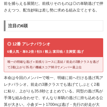
前を捕らえる展開だ。前残りそのものは◎の単騎逃げで押
さえつつ、配当妙味は差し勢に求める組み立てとする。
注目の6頭
◎ 12番 アレナパラシオ
6番人気・単9.2倍 / 牡5 / 鞍上:富田暁 / 主脚質:逃げ
唯一の明確な逃げ＝前残りコースに直結 / 前走の3勝クラスを逃げ
て2着(上がり35.8) / 機械スコア88.0でメンバー最上位
本命は今回のメンバーで唯一、明確に前へ行ける逃げ馬ア
レナパラシオ。前走の3勝クラスでも逃げてしぶとく2着
に粘り、上がりも35.8秒とまとめている。同型の逃げ馬が
手薄な組み合わせで、すんなり単騎の逃げに持ち込める公
算が大きい。小倉ダート1700mは逃げ・先行の好走が大