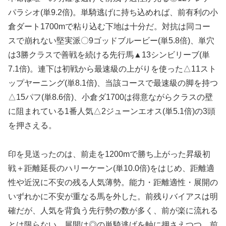
パラシオ(単9.2倍)。単騎逃げに持ち込めれば、前有利の小
倉ダート1700mで粘り込む下地は十分だ。対抗は同コー
スで崩れない堅実派〇9ゴッドブルービー(単5.8倍)、単穴
は3勝クラスで善戦を続ける先行馬▲13シンビリーブ(単
7.1倍)。連下は初戦から最速級の上がりを使った△11スト
ップヤーニング(単8.1倍)、当該コースで最速級の脚を持つ
△15パフ(単8.6倍)、小倉ダ1700は得意ながらクラスの壁
に阻まれている1番人気△2ジューンエオス(単5.1倍)の3頭
を押さえる。
印を見送ったのは、前走を1200mで勝ち上がった昇級初
戦＋距離延長のハリーケーン(単10.0倍)をはじめ、距離適
性や近況に不安の残る人気薄勢。能力・距離適性・展開の
いずれかに不安が重なる馬を外した。前残りバイアスは明
確だが、人気を背負う先行勢の数が多く、前が楽に流れる
とは限らない。展開は◎の単騎逃げを軸に押さえつつ、前