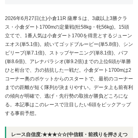
2026年6月27日(土)小倉11R 薩摩Ｓは、3歳以上3勝クラ
ス・小倉ダート1700mの定量戦(牡58kg・牝56kg)。15頭
立てで、1番人気は小倉ダート1700を得意とするジューン
エオス(単5.1倍)。続いてゴッドブルービー(単5.8倍)、シン
ビリーブ(単7.1倍)、ストップヤーニング(単8.1倍)、パフ
(単8.6倍)、アレナパラシオ(単9.2倍)までの上位6頭が単勝
ひと桁台で、力の拮抗した一戦だ。小倉ダート1700mは2
コーナー奥のポケットからのスタートで、最初のコーナー
までの距離が短く隊列が決まりやすい。データ上も前有利
の傾向が明確で、逃げ・先行勢の取捨が勝負どころにな
る。本記事はこのレースで注目したい6頭をピックアップ
する事前予想。
レース自信度:★★★☆☆(中信頼・前残りを押さえつ