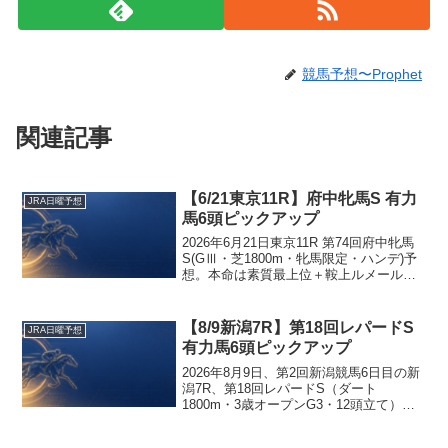
競馬予想〜Prophet
関連記事
【6/21東京11R】府中牝馬S 有力
JRA日曜予想
馬6頭ピックアップ
2026年6月21日東京11R 第74回府中牝馬
S(GⅢ・芝1800m・牝馬限定・ハンデ)予
想。本命は素質最上位＋鞍上ルメールの
ヴァルキリーバース(単3.0倍)、対抗は当
舞台・甲斐路H勝ちのニシノティアモ(単
6.2倍)。先行有利の東京芝1800mで好位を
【8/9新潟7R】第18回レパードS
JRA日曜予想
取れる軸を中心に、当舞台適性とオッズ
有力馬6頭ピックアップ
妙味の差し馬を絡める構成で、有力6頭を
ピックアップ。
2026年8月9日、第2回新潟競馬6日目の新
潟7R、第18回レパードS（ダート
1800m・3歳オープンG3・12頭立て）予
想。機械スコア1位と戸崎圭太騎手の新潟
成績を評価したマクリールを中心に、メ