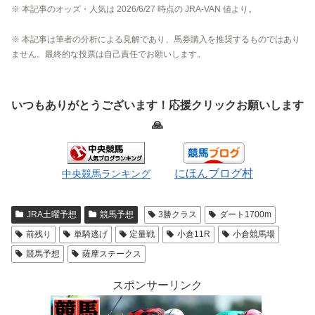
※ 本記事のオッズ・人気は 2026/6/27 時点の JRA-VAN 値より。
※ 本記事は筆者の分析による見解であり、馬券購入を推奨するものではあり
ません。最終的な投票は自己責任でお願いします。
いつもありがとうございます！応援クリックお願いします
🙏
にほんブログ村
中央競馬ランキング
JRA土曜予想
競馬予想
3勝クラス
ダート1700m
前残り
単騎逃げ
定量戦
小倉11R
小倉競馬場
競馬予想
薩摩ステークス
スポンサーリンク