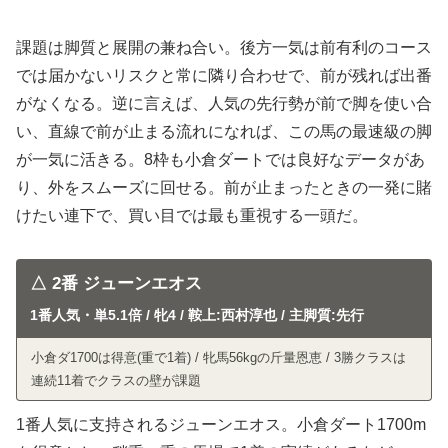
課題は脚質と展開の兼ね合い。後方一気は前有利のコース
では届かないリスクと常に隣り合わせで、前が残れば出番
がなくなる。逆に言えば、人気の先行勢が前で脚を使い合
い、直線で前が止まる流れになれば、この馬の最速級の脚
が一気に活きる。8枠も小倉ダートでは良好なデータがあ
り、外をスムーズに回せる。前が止まったときの一発に賭
けたい連下で、買い目では最も重視する一頭だ。
△ 2番 ジューンエオス
1番人気・単5.1倍 / 牝4 / 鞍上:西村淳也 / 主脚質:先行
小倉ダ1700は得意(重で1着) / 牝馬56kgの斤量恩恵 / 3勝クラスは
連続11着でクラスの壁が課題
1番人気に支持されるジューンエオス。小倉ダート1700m