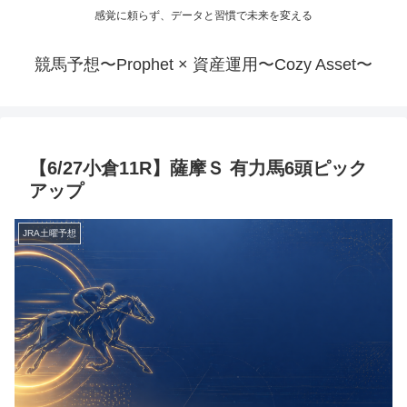
感覚に頼らず、データと習慣で未来を変える
競馬予想〜Prophet × 資産運用〜Cozy Asset〜
【6/27小倉11R】薩摩Ｓ 有力馬6頭ピック
アップ
JRA土曜予想