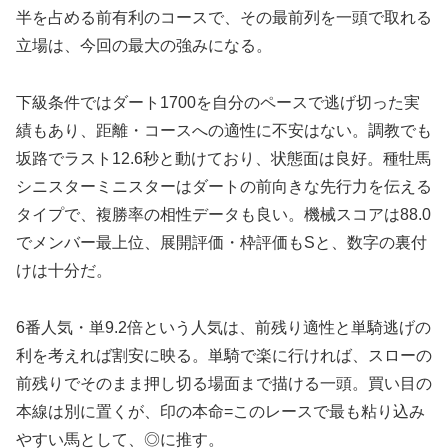
半を占める前有利のコースで、その最前列を一頭で取れる
立場は、今回の最大の強みになる。
下級条件ではダート1700を自分のペースで逃げ切った実
績もあり、距離・コースへの適性に不安はない。調教でも
坂路でラスト12.6秒と動けており、状態面は良好。種牡馬
シニスターミニスターはダートの前向きな先行力を伝える
タイプで、複勝率の相性データも良い。機械スコアは88.0
でメンバー最上位、展開評価・枠評価もSと、数字の裏付
けは十分だ。
6番人気・単9.2倍という人気は、前残り適性と単騎逃げの
利を考えれば割安に映る。単騎で楽に行ければ、スローの
前残りでそのまま押し切る場面まで描ける一頭。買い目の
本線は別に置くが、印の本命=このレースで最も粘り込み
やすい馬として、◎に推す。