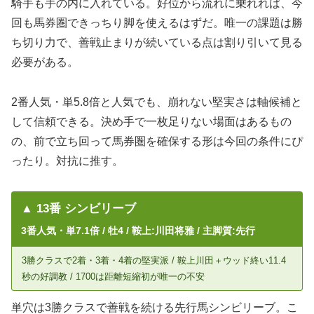
騎手も手の内に入れている。好位から流れに乗れれば、今
回も馬券圏できっちり脚を使えるはずだ。唯一の課題は勝
ち切り力で、善戦止まりが続いている点は割り引いて見る
必要がある。
2番人気・単5.8倍と人気でも、崩れない堅実さは軸候補と
して信頼できる。決め手で一枚足りない場面はあるもの
の、前で立ち回って馬券圏を確保する形は今回の条件にぴ
ったり。対抗に推す。
▲ 13番 シンビリーブ
3番人気・単7.1倍 / 牡4 / 鞍上:川田将雅 / 主脚質:先行
3勝クラスで2着・3着・4着の堅実派 / 鞍上川田＋ウッド終い11.4
秒の好調教 / 1700は距離短縮初が唯一の不安
単穴は3勝クラスで善戦を続ける先行馬シンビリーブ。こ