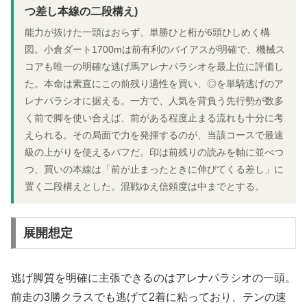
つ差し本線の二段構え)
能力が抜けた一頭はおらず、単勝ひと桁が6頭ひしめく構
図。小倉ダート1700mは前有利のバイアスが明確で、機械ス
コアも唯一の明確な逃げ馬アレナパラシオを最上位に評価し
た。本命は素直にこの前残り適性を買い、◎を単騎逃げのア
レナパラシオに据える。一方で、人気を背負う先行勢が数多
く前で脚を使い合えば、前がある程度止まる流れも十分に考
えられる。その局面で力を発揮するのが、当該コースで最速
級の上がりを使えるパフだ。印は前残りの読みを軸に並べつ
つ、買いの本線は「前が止まったときに伸びてくる差し」に
置く二段構えとした。混戦ゆえ信頼度は中までとする。
展開想定
逃げ脚質を明確に主張できるのはアレナパラシオの一頭。
前走の3勝クラスでも逃げて2着に粘っており、テンの速