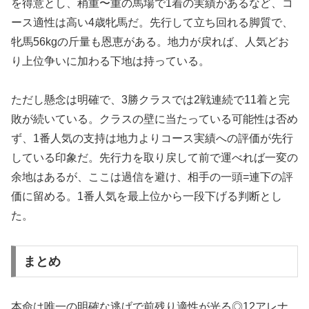
を得意とし、稍重〜重の馬場で1着の実績があるなど、コ
ース適性は高い4歳牝馬だ。先行して立ち回れる脚質で、
牝馬56kgの斤量も恩恵がある。地力が戻れば、人気どお
り上位争いに加わる下地は持っている。
ただし懸念は明確で、3勝クラスでは2戦連続で11着と完
敗が続いている。クラスの壁に当たっている可能性は否め
ず、1番人気の支持は地力よりコース実績への評価が先行
している印象だ。先行力を取り戻して前で運べれば一変の
余地はあるが、ここは過信を避け、相手の一頭=連下の評
価に留める。1番人気を最上位から一段下げる判断とし
た。
まとめ
本命は唯一の明確な逃げで前残り適性が光る◎12アレナ