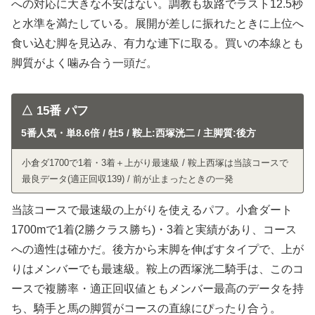
への対応に大きな不安はない。調教も坂路でラスト12.5秒
と水準を満たしている。展開が差しに振れたときに上位へ
食い込む脚を見込み、有力な連下に取る。買いの本線とも
脚質がよく噛み合う一頭だ。
△ 15番 パフ
5番人気・単8.6倍 / 牡5 / 鞍上:西塚洸二 / 主脚質:後方
小倉ダ1700で1着・3着＋上がり最速級 / 鞍上西塚は当該コースで
最良データ(適正回収139) / 前が止まったときの一発
当該コースで最速級の上がりを使えるパフ。小倉ダート
1700mで1着(2勝クラス勝ち)・3着と実績があり、コース
への適性は確かだ。後方から末脚を伸ばすタイプで、上が
りはメンバーでも最速級。鞍上の西塚洸二騎手は、このコ
ースで複勝率・適正回収値ともメンバー最高のデータを持
ち、騎手と馬の脚質がコースの直線にぴったり合う。