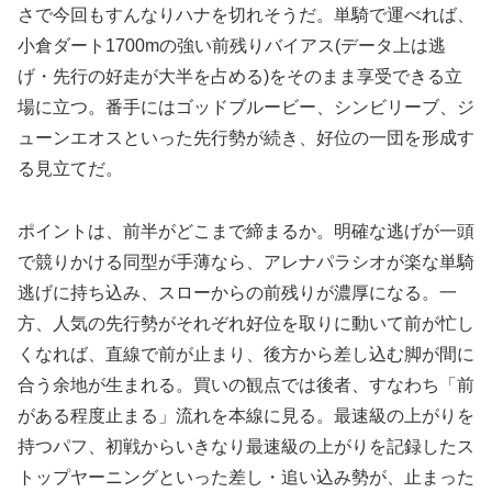
さで今回もすんなりハナを切れそうだ。単騎で運べれば、
小倉ダート1700mの強い前残りバイアス(データ上は逃
げ・先行の好走が大半を占める)をそのまま享受できる立
場に立つ。番手にはゴッドブルービー、シンビリーブ、ジ
ューンエオスといった先行勢が続き、好位の一団を形成す
る見立てだ。
ポイントは、前半がどこまで締まるか。明確な逃げが一頭
で競りかける同型が手薄なら、アレナパラシオが楽な単騎
逃げに持ち込み、スローからの前残りが濃厚になる。一
方、人気の先行勢がそれぞれ好位を取りに動いて前が忙し
くなれば、直線で前が止まり、後方から差し込む脚が間に
合う余地が生まれる。買いの観点では後者、すなわち「前
がある程度止まる」流れを本線に見る。最速級の上がりを
持つパフ、初戦からいきなり最速級の上がりを記録したス
トップヤーニングといった差し・追い込み勢が、止まった