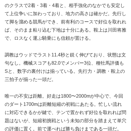
のクラスで2着・3着・4着と、相手強化のなかでも安定し
て上位争いに加わっており、地力の高さは確かだ。先行し
て脚を溜める競馬ができ、前有利のコースで好位を取れれ
ば、そのまま粘り込む下地は十分にある。鞍上は川田将雅
で、ロスなく運ぶ騎乗にも信頼が置ける。
調教はウッドでラスト11.4秒と鋭く伸びており、状態は文
句なし。機械スコアも82.0でメンバー3位、種牡馬評価も
Sと、数字の裏付けは揃っている。先行力・調教・鞍上の
三拍子が揃った一頭だ。
唯一の不安は距離。好走は1800〜2000mが中心で、今回
のダート1700mは距離短縮の初戦にあたる。忙しい流れ
に対応できるかが鍵で、テンで置かれず好位を取れれば問
題はないが、短縮初挑戦という未知の部分を踏まえて単穴
の評価に置く。前で運べれば勝ち負けまである一頭だ。