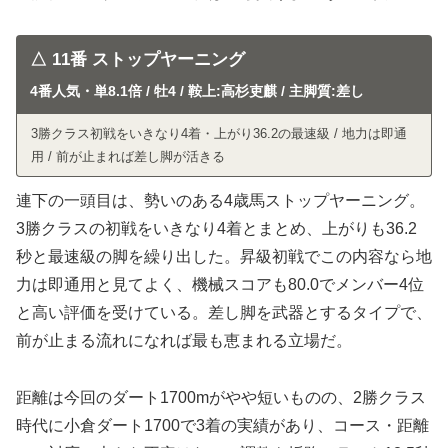
△ 11番 ストップヤーニング
4番人気・単8.1倍 / 牡4 / 鞍上:高杉吏麒 / 主脚質:差し
3勝クラス初戦をいきなり4着・上がり36.2の最速級 / 地力は即通
用 / 前が止まれば差し脚が活きる
連下の一頭目は、勢いのある4歳馬ストップヤーニング。
3勝クラスの初戦をいきなり4着とまとめ、上がりも36.2
秒と最速級の脚を繰り出した。昇級初戦でこの内容なら地
力は即通用と見てよく、機械スコアも80.0でメンバー4位
と高い評価を受けている。差し脚を武器とするタイプで、
前が止まる流れになれば最も恵まれる立場だ。
距離は今回のダート1700mがやや短いものの、2勝クラス
時代に小倉ダート1700で3着の実績があり、コース・距離