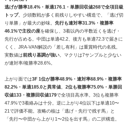
逃げが勝率18.4%・単適176.1・単勝回収値268で全項目級
トップ
。少頭数戦が多く前残りしやすい構造で、「逃げ切
り単勝」が最大の妙味。
先行も連対率31.3%・複勝率
46.1%で主役の座
を確保し、3着以内の半数近くを逃げ・
先行が占める。中団は単適42.2、後方も単適72.3で届きに
くく、JRA-VAN解説の「差し有利」は重賞時代の名残。
実数値は
前残り基調が強い
。マクリは7サンプルと少ない
が連対率/複勝率28.6%。
上がり面では
3F 1位が勝率48.9%・連対率68.9%・複勝率
82.2%・単適185.0と異常値
。
2位も複勝率75.0%・単勝回
収値133・複勝回収値179
で全項目高水準。3位も複勝率
47.9%で3着絡みは十分。逆に上がり4位以下は単適10〜
21で評価不能。攻略の核は「逃げ・先行で残す馬」と
「先行〜中団から上がり1〜2位を出す馬」の二択構造。