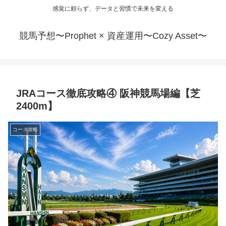
感覚に頼らず、データと習慣で未来を変える
競馬予想〜Prophet × 資産運用〜Cozy Asset〜
JRAコース徹底攻略④ 阪神競馬場編【芝
2400m】
コース攻略