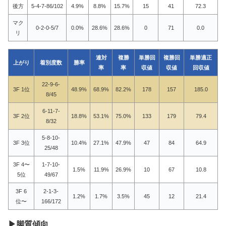
後方
5-4-7-86/102
4.9%
8.8%
15.7%
15
41
72.3
マク
0-2-0-5/7
0.0%
28.6%
28.6%
0
71
0.0
リ
連対
複勝
単勝回
複勝回
単勝適正
上がり
着別度数
勝率
率
率
収値
収値
回収値
22-9-6-
3F 1位
48.9%
68.9%
82.2%
178
157
185.0
8/45
6-11-7-
3F 2位
18.8%
53.1%
75.0%
133
179
79.4
8/32
5-8-10-
3F 3位
10.4%
27.1%
47.9%
47
84
64.9
25/48
3F 4〜
1-7-10-
1.5%
11.9%
26.9%
10
67
10.8
5位
49/67
3F 6
2-1-3-
1.2%
1.7%
3.5%
45
12
21.4
位〜
166/172
▶脚質傾向