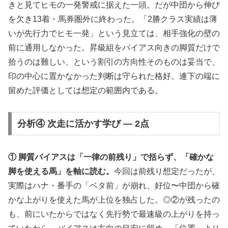
きと見てヒモの一発警戒に据えた一頭。だが中団から伸び
を欠き13着・馬券圏外に終わった。「2勝クラス実績は薄
いが先行力でヒモ一発」という見立ては、相手強化の壁の
前に通用しなかった。昇級組をバイアス向きの脚質だけで
拾うのは難しい、という割引の方向性そのものは妥当で、
印の中心に置かなかった判断は守られた格好。連下の端に
留めた評価としては想定の範囲内である。
分析④ 次走に活かす学び — 2点
① 脚質バイアスは「一律の前残り」で括らず、「確かな
脚を使える馬」を軸に読む。
今回は前残り想定だったが、
実際はハナ・番手の「ベタ前」が崩れ、好位〜中団から確
かな上がりを使えた馬が上位を独占した。◎②が残ったの
も、前にいたからではなく先行勢で最速級の上がりを持っ