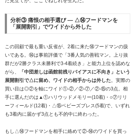
た見立てが、ここでねじれを生んだ。
分析③ 痛恨の相手選び — △⑭フードマンを
「展開割引」でワイドから外した
この回顧で最も重い反省が、2着に来た⑭フードマンの扱
いである。⑭は事前評価で「3番人気の善戦マン。上り抜
群だが2勝クラス未勝利で3-4着続き」と能力上位を認めな
がら、
「中団差しは函館前残りバイアスに不向き」という
展開割引で△に留め、ワイドの相手からは外した
。実際の
買い目は◎②を軸にワイド①-②／②-⑦／②-⑮の3点。相
手に選んだのは▲①ハリウッドメモリー(10着)・○⑦リリ
ーフィールド(12着)・△⑮ベビーズブレス(5着)で、いずれ
も3着内に届かず3点とも不的中に終わった。
もし△⑭フードマンを相手に絡めて②-⑭のワイドを買っ