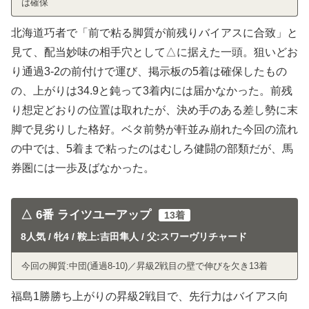
は確保
北海道巧者で「前で粘る脚質が前残りバイアスに合致」と
見て、配当妙味の相手穴として△に据えた一頭。狙いどお
り通過3-2の前付けで運び、掲示板の5着は確保したもの
の、上がりは34.9と鈍って3着内には届かなかった。前残
り想定どおりの位置は取れたが、決め手のある差し勢に末
脚で見劣りした格好。ベタ前勢が軒並み崩れた今回の流れ
の中では、5着まで粘ったのはむしろ健闘の部類だが、馬
券圏には一歩及ばなかった。
△ 6番 ライツユーアップ
13着
8人気 / 牝4 / 鞍上:吉田隼人 / 父:スワーヴリチャード
今回の脚質:中団(通過8-10)／昇級2戦目の壁で伸びを欠き13着
福島1勝勝ち上がりの昇級2戦目で、先行力はバイアス向