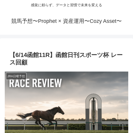
感覚に頼らず、データと習慣で未来を変える
競馬予想〜Prophet × 資産運用〜Cozy Asset〜
【6/14函館11R】函館日刊スポーツ杯 レー
ス回顧
JRA日曜予想