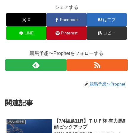
シェアする
X
Facebook
はてブ
LINE
Pinterest
コピー
競馬予想〜Prophetをフォローする
競馬予想〜Prophet
関連記事
【7/4福島11R】ＴＵＦ杯 有力馬6
JRA土曜予想
頭ピックアップ