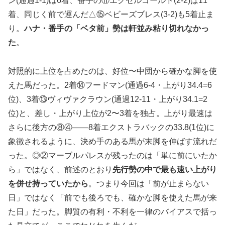
ン(通過1-1)は6着、番手の⑪エクセルゴールド(2-2)は11
着、同じく前で運んだ△⑮ベビーズブレス(3-2)も5着止ま
り。
ハナ・番手の「ベタ前」勢は軒並み粘り切れなかっ
た
。
対照的に上位を占めたのは、好位〜中団から確かな脚を使
えた馬だった。2着⑭フードマン(通過6-4・上がり34.4=6
位)、3着⑬ヴィヴァクラウン(通過12-11・上がり34.1=2
位)と、差し・上がり上位が2〜3着を独占。上がり最速は
さらに後方の⑧④——8着エクストラバックの33.8(1位)に
象徴されるように、決め手のある馬が末脚を伸ばす流れだ
った。◎②マーブルパレスが残ったのは「単に前にいたか
ら」ではなく、前述のとおり
先行勢の中で最も速い上がり
を併せ持っていたから
。つまり今回は「前が止まらない
日」ではなく「前でも後ろでも、確かな脚を使えた馬が来
た日」だった。脚質の有利・不利を一律のバイアスで括っ