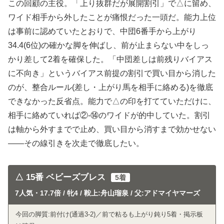
この回顧の主役。「上り抜群だが展開割引」で△に留め、
ワイド相手から外したことが痛恨だった一頭だ。能力上位
は事前に認めていたとおりで、中団6番手から上がり
34.4(6位)の確かな脚を伸ばし、前が止まらない中をしっ
かり差して2着を確保した。「中団差しは前残りバイアス
に不向き」というバイアス前提の割引で買い目から消した
のが、整合ルール(差し・上がり馬を相手に絡める)を徹底
できなかった反省点。能力で△の印を打てていただけに、
相手に絡めていれば②-⑭のワイドが的中していた。割引
は軸から外すまでで止め、買い目から消すまで効かせない
——その線引きを次走で徹底したい。
△ 15番 ベビーズブレス
5着
7人気・17.7倍 / 牝4 / 鞍上:舟山瑠泉 / 父:アドマイヤマーズ
今回の脚質:前付け(通過3-2)／前で粘るも上がり鈍り5着・掲示板