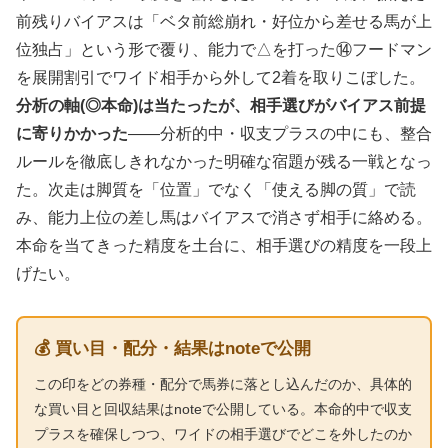
前残りバイアスは「ベタ前総崩れ・好位から差せる馬が上
位独占」という形で覆り、能力で△を打った⑭フードマン
を展開割引でワイド相手から外して2着を取りこぼした。
分析の軸(◎本命)は当たったが、相手選びがバイアス前提
に寄りかかった
——分析的中・収支プラスの中にも、整合
ルールを徹底しきれなかった明確な宿題が残る一戦となっ
た。次走は脚質を「位置」でなく「使える脚の質」で読
み、能力上位の差し馬はバイアスで消さず相手に絡める。
本命を当てきった精度を土台に、相手選びの精度を一段上
げたい。
💰 買い目・配分・結果はnoteで公開
この印をどの券種・配分で馬券に落とし込んだのか、具体的
な買い目と回収結果はnoteで公開している。本命的中で収支
プラスを確保しつつ、ワイドの相手選びでどこを外したのか