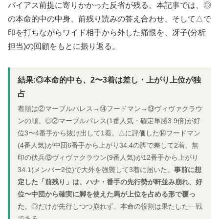
バイアス前提に寄りかかった反省が残る。本記事では、◎
の本命的中の中身、前残り読みの答え合わせ、そして△で
印を打ちながらワイド相手から外した痛恨を、冴子(分析
担当)の回顧をもとに振り返る。
結果:◎本命的中も、2〜3着は差し・上がり上位が独
占
着順は②マーブルパレス→⑭フードマン→⑬ヴィヴァクラウ
ンの順。◎②マーブルパレス(1番人気・確定単勝3.9倍)が好
位3〜4番手から抜け出して1着。△に評価した⑭フードマン
(4番人気)が中団6番手から上がり34.4の脚で差して2着、無
印の伏兵⑬ヴィヴァクラウン(9番人気)が12番手から上がり
34.1(メンバー2位)で大外を強襲して3着に届いた。
事前に想
定した「前残り」は、ハナ・番手の先行勢が軒並み崩れ、好
位〜中団から確実に脚を使えた馬が上位を占める形で覆っ
た
。◎だけが先行しつつ崩れず、本命の役割は果たした一戦
である。