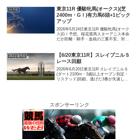
ァムエレガンテが3着。軸評価は機能した
一方、相手選びに課題が残った一戦を振
東京11R 優駿牝馬(オークス)(芝
G1予想
り返る。
2400m・GⅠ)有力馬6頭+1ピック
アップ
2026年5月24日東京11R 優駿牝馬(オーク
ス)GⅠ予想。桜花賞馬スターアニス本命
だが距離・騎手・血統の三重不安。対抗
ドリームコア・単穴アランカール、3人気
エンネを切る4つの根拠と穴ジュウリョク
ピエロまで完全分析。
【6/20東京11R】スレイプニルＳ
JRA土曜予想
レース回顧
2026年6月20日東京11R スレイプニルＳ
(ダート2100m・3歳以上オープン別定・
リステッド)回顧。逃げた3番が失速し、
中団から上がり最速で抜け出した9番人気
10番リアレストが勝利、好位差しの▲2番
クールミラボーが2着、後方一気の△4番
ロードプレジールが3着。本命◎11番ピカ
ピカサンダーは先行して12着。先行有利
スポンサーリンク
寄りと読んだ展開判断は外れたが、印は2
着・3着・4着と上位に好走。にもかかわ
らず◎1点軸の買い目に集中したため回収
0円に終わった買い方の問題を、ピックア
ップ6頭と勝ち馬の結果から正直に振り返
る事後検証記事。