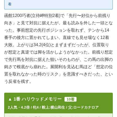
着
函館1200巧者(立待岬特別2着)で「先行〜好位から前残り
向き」と見て対抗に据えたが、最も読みを外した一頭とな
った。事前想定の先行ポジションを取れず、テンから14
番手の後方に置かれてしまい、直線でも見せ場なく12着
大敗。上がりは34.2(4位)とまずまずだったが、位置取り
が想定と真逆では脚を活かしようがなかった。前残り想定
で先行馬を対抗に据えた狙いそのものが、この馬の出脚の
鈍さで根底から崩れた。展開利を見込む馬ほど「想定の位
置を取れなかった時のリスク」を意識すべきだった、とい
う反省を残す。
▲ 1番 ハリウッドメモリー
10着
2人気・4.2倍 / 牝4 / 鞍上:横山和生 / 父:ロードカナロア