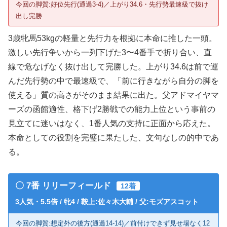
今回の脚質:好位先行(通過3-4)／上がり34.6・先行勢最速級で抜け
出し完勝
3歳牝馬53kgの軽量と先行力を根拠に本命に推した一頭。
激しい先行争いから一列下げた3〜4番手で折り合い、直
線で危なげなく抜け出して完勝した。上がり34.6は前で運
んだ先行勢の中で最速級で、「前に行きながら自分の脚を
使える」質の高さがそのまま結果に出た。父アドマイヤマ
ーズの函館適性、格下げ2勝戦での能力上位という事前の
見立てに迷いはなく、1番人気の支持に正面から応えた。
本命としての役割を完璧に果たした、文句なしの的中であ
る。
〇 7番 リリーフィールド
12着
3人気・5.5倍 / 牝4 / 鞍上:佐々木大輔 / 父:モズアスコット
今回の脚質:想定外の後方(通過14-14)／前付けできず見せ場なく12