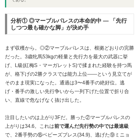
分析① ◎マーブルパレスの本命的中 — 「先行
しつつ最も確かな脚」が決め手
まず収穫から。◎②マーブルパレスは、根拠どおりの完勝
だった。3歳牝馬53kgの軽量と先行力を最大の武器に挙
げ、L級(紅梅S・マーガレットS)で揉まれた経験を持つ馬
が、格下げの2勝クラスでは能力上位——という見立てが
そのまま現実になった。通過は3〜4番手の絶好位。逃
げ・番手の激しい先行争いから一列下げた位置で折り合
い、直線で危なげなく抜け出した。
注目したいのは上がり3Fだ。勝った②マーブルパレスの
上がりは34.6。これは
前で運んだ先行勢の中では最速級
で、2番手勢の⑮ベビーズブレス(34.9)、逃げた⑨ミニョ