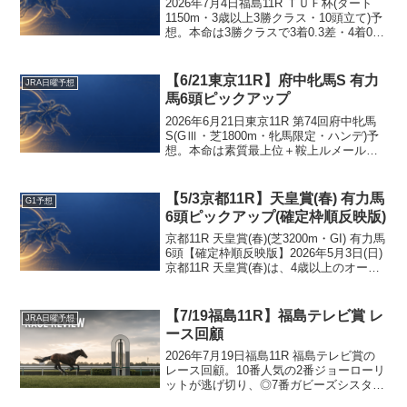
2026年7月4日福島11R ＴＵＦ杯(ダート
1150m・3歳以上3勝クラス・10頭立て)予
想。本命は3勝クラスで3着0.3差・4着0.1
差の善戦を重ね、先行〜好位差し自在で
地力最上位のゲイルライダー(単2.1倍)。
対抗は僅差善戦を続け差し展開の恩恵が
【6/21東京11R】府中牝馬S 有力
JRA日曜予想
大きいイリフィ(単6.6倍)、単穴は決め手
馬6頭ピックアップ
上位でハイペースがドンピシャのカネシ
ョウレジェン(単12.2倍)。テンの速い馬が
2026年6月21日東京11R 第74回府中牝馬
多くハイペース濃厚の福島ダート1150
S(GⅢ・芝1800m・牝馬限定・ハンデ)予
で、差し・中団勢の浮上も見据えて有力6
想。本命は素質最上位＋鞍上ルメールの
頭をピックアップ。
ヴァルキリーバース(単3.0倍)、対抗は当
舞台・甲斐路H勝ちのニシノティアモ(単
6.2倍)。先行有利の東京芝1800mで好位を
【5/3京都11R】天皇賞(春) 有力馬
G1予想
取れる軸を中心に、当舞台適性とオッズ
6頭ピックアップ(確定枠順反映版)
妙味の差し馬を絡める構成で、有力6頭を
ピックアップ。
京都11R 天皇賞(春)(芝3200m・GI) 有力馬
6頭【確定枠順反映版】2026年5月3日(日)
京都11R 天皇賞(春)は、4歳以上のオープ
ン・GI(定量)で行われる芝3200mの長距離
戦。スティンガーグラスが出走取消とな
り15頭立て。...
【7/19福島11R】福島テレビ賞 レ
JRA日曜予想
ース回顧
2026年7月19日福島11R 福島テレビ賞の
レース回顧。10番人気の2番ジョーローリ
ットが逃げ切り、◎7番ガビーズシスター
が最速の末脚でアタマ差2着、無印14番フ