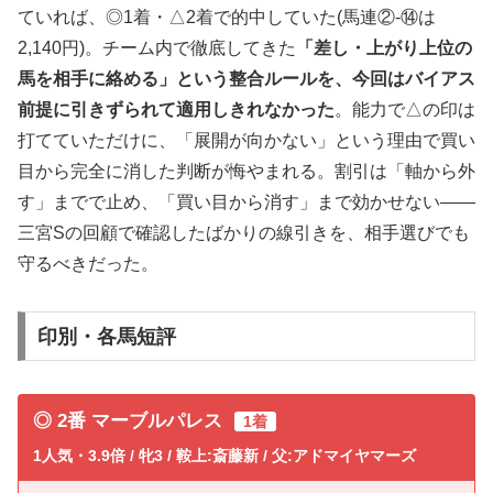
ていれば、◎1着・△2着で的中していた(馬連②-⑭は
2,140円)。チーム内で徹底してきた
「差し・上がり上位の
馬を相手に絡める」という整合ルールを、今回はバイアス
前提に引きずられて適用しきれなかった
。能力で△の印は
打てていただけに、「展開が向かない」という理由で買い
目から完全に消した判断が悔やまれる。割引は「軸から外
す」までで止め、「買い目から消す」まで効かせない——
三宮Sの回顧で確認したばかりの線引きを、相手選びでも
守るべきだった。
印別・各馬短評
◎ 2番 マーブルパレス
1着
1人気・3.9倍 / 牝3 / 鞍上:斎藤新 / 父:アドマイヤマーズ