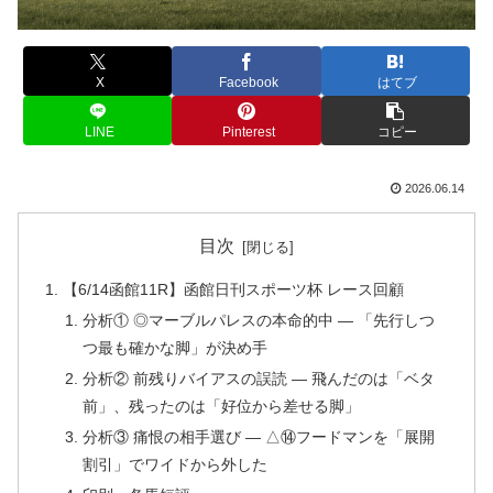
X
Facebook
はてブ
LINE
Pinterest
コピー
2026.06.14
目次
【6/14函館11R】函館日刊スポーツ杯 レース回顧
分析① ◎マーブルパレスの本命的中 — 「先行しつ
つ最も確かな脚」が決め手
分析② 前残りバイアスの誤読 — 飛んだのは「ベタ
前」、残ったのは「好位から差せる脚」
分析③ 痛恨の相手選び — △⑭フードマンを「展開
割引」でワイドから外した