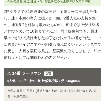
今回の脚質:好位(通過6-7)／好位を取るも直線伸びを欠き10着
2勝クラスで0.1差連発の堅実派・函館コース実績を評価
し、連下本線の単穴に据えた一頭。2番人気の支持を集
め、通過6-7と好位は取れたものの、直線では上がり34.8
と伸びを欠いて10着まで沈んだ。同じ好位勢でも、最速
級の上がりで抜け出した◎②とは決め手の差が出た。「中
団脚質がバイアスでやや割引も崩れにくい」という見立て
に反し、人気を裏切る凡走。堅実派の取りこぼしで、印の
信頼度としては期待外れの内容だった。
△ 14番 フードマン
2着
4人気・8.8倍 / 牡4 / 鞍上:鮫島克駿 / 父:Kingman
今回の脚質:中団差し(通過6-4)／上がり34.4・6位の脚で差し込み2
着・回顧の主役