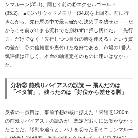
ンマルーン(35.1)、同じく前の⑪エクセルゴールド
(35.2)、▲①ハリウッドメモリー(34.8)を上回る。前に行
きながら、先行馬の中で最も確かな決め手を残せた——だ
からこそ前が止まる流れでも崩れずに押し切れた。「先行
力」だけでなく「先行しつつ自分の脚を使える」という質
の差が、◎の信頼度を裏付けた格好である。市場の1番人
気評価は正しく、本命の軸選定そのものに迷いはなかっ
た。
分析② 前残りバイアスの誤読 — 飛んだのは
「ベタ前」、残ったのは「好位から差せる脚」
反省の一点目は、事前予想の核に据えた「函館芝1200m
の前残りバイアス」の読みが、想定どおりには働かなかっ
たことだ。隊列を追うと、ハナを切った⑨ミニョンマルー