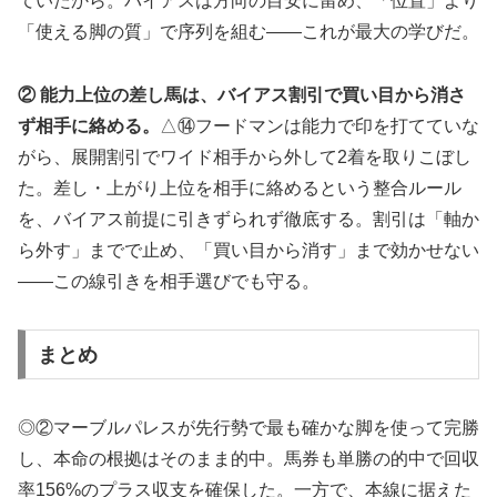
ていたから。バイアスは方向の目安に留め、「位置」より
「使える脚の質」で序列を組む——これが最大の学びだ。
② 能力上位の差し馬は、バイアス割引で買い目から消さ
ず相手に絡める。
△⑭フードマンは能力で印を打てていな
がら、展開割引でワイド相手から外して2着を取りこぼし
た。差し・上がり上位を相手に絡めるという整合ルール
を、バイアス前提に引きずられず徹底する。割引は「軸か
ら外す」までで止め、「買い目から消す」まで効かせない
——この線引きを相手選びでも守る。
まとめ
◎②マーブルパレスが先行勢で最も確かな脚を使って完勝
し、本命の根拠はそのまま的中。馬券も単勝の的中で回収
率156%のプラス収支を確保した。一方で、本線に据えた