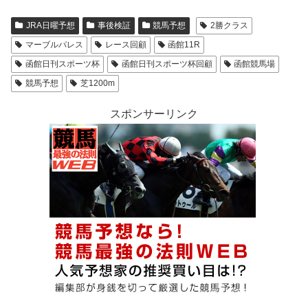
JRA日曜予想
事後検証
競馬予想
2勝クラス
マーブルパレス
レース回顧
函館11R
函館日刊スポーツ杯
函館日刊スポーツ杯回顧
函館競馬場
競馬予想
芝1200m
スポンサーリンク