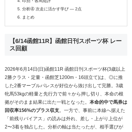
印別・各馬短評
分析④ 次走に活かす学び — 2点
まとめ
【6/14函館11R】函館日刊スポーツ杯 レー
ス回顧
2026年6月14日(日)函館11R 函館日刊スポーツ杯(3歳以上
2勝クラス・定量・函館芝1200m・16頭立て)は、◎に推
した2番マーブルパレスが好位から抜け出して完勝。3歳
牝馬53kgの軽量と先行力で前々から押し切り、本命の根
拠がそのまま結果に出た一戦となった。
本命的中で馬券は
回収率156%のプラス収支
。一方で、事前に本線へ据えた
「前残りバイアス」の読みは外れ、差し・上がり上位が
2〜3着を独占した。分析の軸は当たったが、相手選びが