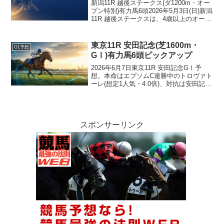
新潟11R 越後ステークス(ダ1200m・オー
プン特別)有力馬6頭2026年5月3日(日)新潟
11R 越後ステークスは、4歳以上のオープ
ン特別。15頭立てで、新潟ダ1200mの直
線354m・高低差0.5mのスピードコースで
争われる。基本的に...
東京11R 安田記念(芝1600m・
G1予想
GⅠ)有力馬6頭ピックアップ
2026年6月7日東京11R 安田記念GⅠ予
想。本命はエプソムC連勝中のトロヴァト
ーレ(想定1人気・4.0倍)、対抗は安田記念
2連続好走のガイアフォース、単穴は前年
NHKマイル勝ちのパンジャタワー。前走
マイラーズC組6頭は過去10年データ複勝
率13.2%で全頭割引、想定5人気ワールズ
エンドを切る4つの根拠と穴スズハローム
スポンサーリンク
の上3F1位連発まで完全分析。