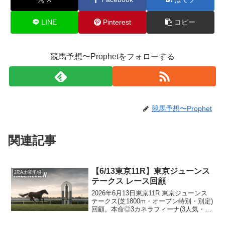
LINE
Pinterest
コピー
競馬予想〜Prophetをフォローする
競馬予想〜Prophet
関連記事
【6/13東京11R】東京ジューンス
JRA土曜予想
テークス レース回顧
2026年6月13日東京11R 東京ジューンス
テークス(芝1800m・オープン特別・別定)
回顧。本命◎3カネラフィーナ(3人気・
5.1倍)が好位から抜け出して1着。明確な