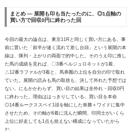
まとめ ― 展開も印も当たったのに、◎1点軸の
買い方で回収0円に終わった回
今回の最大の論点は、東京11Rと同じく買い方にある。事
前に置いた「前半が速く流れて差し台頭」という展開の本
線は、隊列・上がりの両面で的中した。そのうえ印に推し
た馬の成績を見れば、〇3番ベルジュロネットが1着、
△12番ラファルが3着と、馬券圏の上位を自分の印で取れ
ていた。展開の読みも馬の取捨も、決して外れた予想では
ない。にもかかわらず、買い目の結果は全外れ・回収0円
に終わった。理由ははっきりしている。買い目を本命
◎14番ルークススペイ1頭を軸にした単勝＋ワイドに集中
させたため、その軸が6着に沈んだ瞬間、印同士がいくら
上位に好走しても1点も拾えない構成になっていたから
だ。