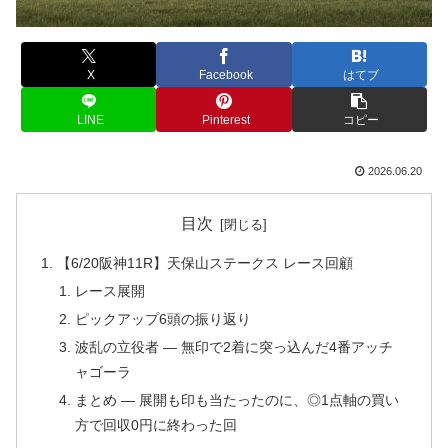
X
Facebook
はてブ
LINE
Pinterest
コピー
2026.06.20
目次
【6/20阪神11R】天保山ステークス レース回顧
レース展開
ピックアップ6頭の振り返り
波乱の立役者 ― 無印で2着に突っ込んだ4番アッチ
ャゴーラ
まとめ ― 展開も印も当たったのに、◎1点軸の買い
方で回収0円に終わった回