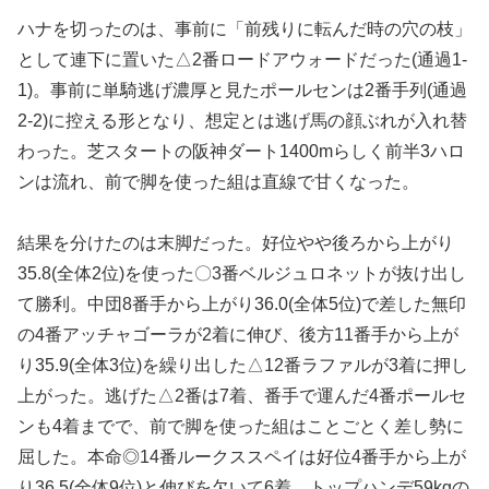
ハナを切ったのは、事前に「前残りに転んだ時の穴の枝」
として連下に置いた△2番ロードアウォードだった(通過1-
1)。事前に単騎逃げ濃厚と見たポールセンは2番手列(通過
2-2)に控える形となり、想定とは逃げ馬の顔ぶれが入れ替
わった。芝スタートの阪神ダート1400mらしく前半3ハロ
ンは流れ、前で脚を使った組は直線で甘くなった。
結果を分けたのは末脚だった。好位やや後ろから上がり
35.8(全体2位)を使った〇3番ベルジュロネットが抜け出し
て勝利。中団8番手から上がり36.0(全体5位)で差した無印
の4番アッチャゴーラが2着に伸び、後方11番手から上が
り35.9(全体3位)を繰り出した△12番ラファルが3着に押し
上がった。逃げた△2番は7着、番手で運んだ4番ポールセ
ンも4着までで、前で脚を使った組はことごとく差し勢に
屈した。本命◎14番ルークススペイは好位4番手から上が
り36.5(全体9位)と伸びを欠いて6着、トップハンデ59kgの