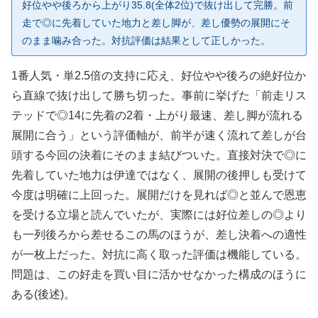
好位やや後ろから上がり35.8(全体2位)で抜け出して完勝。前
走で◎に先着していた地力と差し脚が、差し優勢の展開にそ
のまま噛み合った。対抗評価は結果として正しかった。
1番人気・単2.5倍の支持に応え、好位やや後ろの絶好位か
ら直線で抜け出して勝ち切った。事前に挙げた「前走リス
テッドで◎14に先着の2着・上がり最速、差し脚が流れる
展開に合う」という評価軸が、前半が速く流れて差しが台
頭する今回の決着にそのまま結びついた。直接対決で◎に
先着していた地力は伊達ではなく、展開の後押しも受けて
今度は明確に上回った。展開だけを見れば◎と並んで恩恵
を受ける立場と読んでいたが、実際には好位差しの◎より
も一列後ろから差せるこの馬のほうが、差し決着への適性
が一枚上だった。対抗に高く取った評価は機能している。
問題は、この好走を買い目に活かせなかった構成のほうに
ある(後述)。