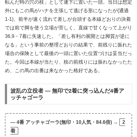
転んだ時の穴の枝」として連下に置いた一頭。当日は想定
外にもこの馬がハナを主張して逃げる形になったが(通過
1-1)、前半が速く流れて差しが台頭する本線どおりの決着
では前で脚を使う立場が苦しく、直線で甘くなって上がり
36.9・7着に失速した。「差し有利の展開とは脚質が逆に
なる」という事前の整理どおりの結果で、前残りに振れた
場合の保険として最後の一頭に置いた位置づけは妥当だっ
た。今回は本線が当たり、枝の前残りには振れなかったた
め、この馬の出番は来なかった格好である。
波乱の立役者 ― 無印で2着に突っ込んだ4番ア
ッチャゴーラ
― 4番 アッチャゴーラ(無印・10人気・84.6倍) →
2
着