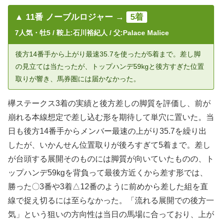
▲ 11番 ノーブルロジャー →
5着
7人気・牡5 / 鞍上:石川裕紀人 / 父:Palace Malice
後方14番手から上がり最速35.7を使ったが5着まで。差し脚
の見立ては当たったが、トップハンデ59kgと後方すぎた位置
取りが響き、馬券圏には届かなかった。
欅ステークス3着の実績と後方差しの脚質を評価し、前が
崩れる本線想定で差し込む形を期待して単穴に置いた。当
日も後方14番手からメンバー最速の上がり35.7を繰り出
したが、いかんせん位置取りが後ろすぎて5着まで。差し
が台頭する展開そのものには脚質が向いていたものの、ト
ップハンデ59kgを背負って最後方近くから差す形では、
勝った〇3番や3着△12番のように前めから差した組を直
線で捉え切るには至らなかった。「流れる展開での後方一
気」という狙いの方向性は当日の馬場に合っており、上が