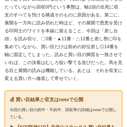
たっていながら回収0円という事態は、軸1頭の生死に収
支のすべてを預ける構成そのものに原因がある。第二に、
展開を一方向に読み切れた時ほど、その展開で恩恵を受け
る印同士のワイドを本線に据えること。今回は「差し台
頭」を読み切り、〇3番・▲11番・△12番と差し勢に印を
集めていながら、買い目だけは前めの好位差し◎14番を
軸に固定してしまった。読みと買い目の脚質を一致させて
いれば、この決着はむしろ狙い撃てる並びだった。馬を見
る目と展開の読みは機能している。あとは、それを収支に
変える買い方へ徹底して寄せていく。
💰 買い目結果と収支はnoteで公開
今回の買い目の的中・不的中、回収率の詳細はnoteで公開し
ている。