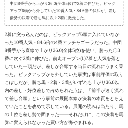
中団8番手から上がり36.0(全体5位)で2着に伸びた。ピック
アップ6頭から外していた10番人気・84.6倍の伏兵が、差し
優勢の決着で勝ち馬に次ぐ2着に激走した。
2着に突っ込んだのは、ピックアップ6頭に入れていなか
った10番人気・84.6倍の4番アッチャゴーラだった。中団
8番手から直線で上がり36.0(全体5位)を使い、勝った〇3
番に次ぐ2着に伸びた。前走オープン(L)7着と人気を落と
していた一頭だが、差しが台頭する当日の流れにうまく乗
った。ピックアップから外していた事実は事前評価の取り
こぼしだが、勝ち馬・2着・3着がいずれも上がり36.0以
内の差し・好位差しで占められた点は、「前半が速く流れ
て差し台頭」という事前の展開本線が決着の本質をとらえ
ていたことを改めて示している。展開の読みは当たり、馬
の上位も差し勢で固まった――それだけに、この決着を馬
券に変えられなかった買い方が悔やまれる。