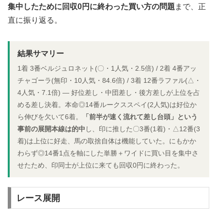
集中したために回収0円に終わった買い方の問題
まで、正
直に振り返る。
結果サマリー
1着 3番ベルジュロネット(〇・1人気・2.5倍) / 2着 4番アッ
チャゴーラ(無印・10人気・84.6倍) / 3着 12番ラファル(△・
4人気・7.1倍) ― 好位差し・中団差し・後方差しが上位を占
める差し決着。本命◎14番ルークススペイ(2人気)は好位か
ら伸びを欠いて6着。
「前半が速く流れて差し台頭」という
事前の展開本線は的中
し、印に推した〇3番(1着)・△12番(3
着)は上位に好走、馬の取捨自体は機能していた。にもかか
わらず◎14番1点を軸にした単勝＋ワイドに買い目を集中さ
せたため、印同士が上位に来ても回収0円に終わった。
レース展開