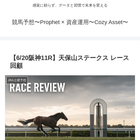
感覚に頼らず、データと習慣で未来を変える
競馬予想〜Prophet × 資産運用〜Cozy Asset〜
【6/20阪神11R】天保山ステークス レース
回顧
JRA土曜予想