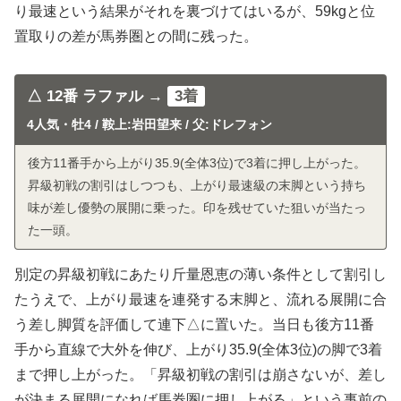
り最速という結果がそれを裏づけてはいるが、59kgと位
置取りの差が馬券圏との間に残った。
△ 12番 ラファル →
3着
4人気・牡4 / 鞍上:岩田望来 / 父:ドレフォン
後方11番手から上がり35.9(全体3位)で3着に押し上がった。
昇級初戦の割引はしつつも、上がり最速級の末脚という持ち
味が差し優勢の展開に乗った。印を残せていた狙いが当たっ
た一頭。
別定の昇級初戦にあたり斤量恩恵の薄い条件として割引し
たうえで、上がり最速を連発する末脚と、流れる展開に合
う差し脚質を評価して連下△に置いた。当日も後方11番
手から直線で大外を伸び、上がり35.9(全体3位)の脚で3着
まで押し上がった。「昇級初戦の割引は崩さないが、差し
が決まる展開になれば馬券圏に押し上がる」という事前の