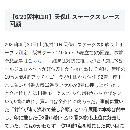
【6/20阪神11R】天保山ステークス レース
回顧
2026年6月20日(土)阪神11R 天保山ステークス(3歳以上オ
ープン別定・阪神ダート1400m・15頭立て)の回顧。事前
予想記事は
こちら →
。結果は対抗に推した1番人気〇3番
ベルジュロネットが好位差しから抜け出して勝利、無印の
10番人気4番アッチャゴーラが中団から伸びて2着、連下
△に置いた4番人気12番ラファルが3着に押し上がった。
本命に推した◎14番ルークススペイは好位から伸びを欠
いて6着に敗れ、買い目は全外れに終わった。
事前に置い
た「前半が速く流れて差し台頭」という展開の本線は的中
し、印に推した〇3番(1着)・△12番(3着)も上位に好走し
ていた。にもかかわらず、◎14番1点を軸にした買い目に