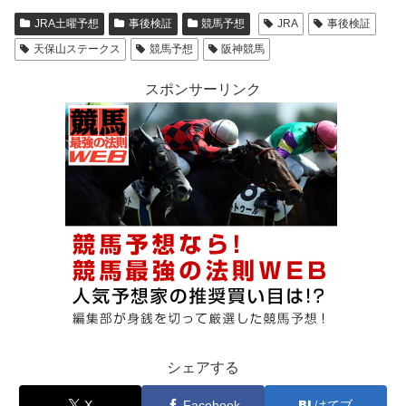
JRA土曜予想
事後検証
競馬予想
JRA
事後検証
天保山ステークス
競馬予想
阪神競馬
スポンサーリンク
シェアする
X
Facebook
はてブ