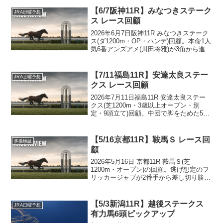
逃げ馬不在で読んだ前残り想定が、隊
列・上がり3Fの両面で完全に裏付けられ
【6/7阪神11R】みなつきステーク
JRA日曜予想
た一戦。前で立ち回った1〜3着の決着
ス レース回顧
と、機械上位の差し勢が届かなかった内
容を脚質・展開の言葉で振り返る。
2026年6月7日阪神11R みなつきステーク
ス(ダ1200m・OP・ハンデ)回顧。本命1人
気6番アンズアメ(川田将雅)が3角から進出
して直線抜け出し、本舞台連対実績+斤量
減量+鞍上継続の3軸が完璧に機能して優
勝。2着は連下△印5番ショウナンアビア
【7/11福島11R】安達太良ステー
JRA土曜予想
ス、3着には12番人気7番スマートフォル
クス レース回顧
スが上がり最速で滑り込み。印は1-2着を
捕捉したが、ワイド3点に5番を組み込ま
2026年7月11日福島11R 安達太良ステー
なかった構成ミスで本線取りこぼしの悔
クス(芝1200m・3歳以上オープン・別
しい一戦を、ピックアップ6頭と切り馬の
定・9頭立て)回顧。中団で脚をためた5番
結果から振り返る事後検証記事。
人気の△5番マサノカナリアが差し切って
1着、後方寄りから最速タイの末脚を繰り
出した9番人気の無印7番クムシラコがハ
【5/16京都11R】鞍馬Ｓ レース回
事後検証
ナ差の2着、好位で運んだ▲9番カウンタ
顧
ーセブンが3着に粘った。本命◎6番クリ
エープキーは逃げて直線で苦しくなり7
2026年5月16日 京都11R 鞍馬Ｓ(芝
着。先行勢に厳しい流れを想定しながら
1200m・オープン)の回顧。逃げ想定のフ
逃げ馬を本命に選んだ矛盾が表れた一戦
リッカージャブが2番手から差し切り勝
を、ピックアップ6頭と、ブリンカー着用
ち、2着アンクルクロス、3着ディアナザ
で一変したクムシラコの走りから振り返
ール。前残り展開を読み切ったが、軸の
る事後検証記事。
選び方に課題を残した一戦を振り返りま
【5/3新潟11R】越後ステークス
JRA日曜予想
す。
有力馬6頭ピックアップ