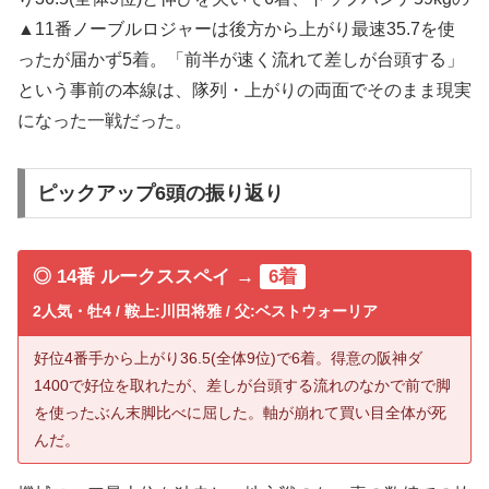
▲11番ノーブルロジャーは後方から上がり最速35.7を使
ったが届かず5着。「前半が速く流れて差しが台頭する」
という事前の本線は、隊列・上がりの両面でそのまま現実
になった一戦だった。
ピックアップ6頭の振り返り
◎ 14番 ルークススペイ →
6着
2人気・牡4 / 鞍上:川田将雅 / 父:ベストウォーリア
好位4番手から上がり36.5(全体9位)で6着。得意の阪神ダ
1400で好位を取れたが、差しが台頭する流れのなかで前で脚
を使ったぶん末脚比べに屈した。軸が崩れて買い目全体が死
んだ。