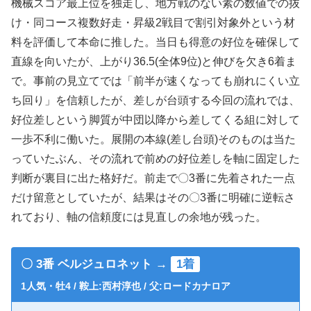
機械スコア最上位を独走し、地方戦のない素の数値での抜
け・同コース複数好走・昇級2戦目で割引対象外という材
料を評価して本命に推した。当日も得意の好位を確保して
直線を向いたが、上がり36.5(全体9位)と伸びを欠き6着ま
で。事前の見立てでは「前半が速くなっても崩れにくい立
ち回り」を信頼したが、差しが台頭する今回の流れでは、
好位差しという脚質が中団以降から差してくる組に対して
一歩不利に働いた。展開の本線(差し台頭)そのものは当た
っていたぶん、その流れで前めの好位差しを軸に固定した
判断が裏目に出た格好だ。前走で〇3番に先着された一点
だけ留意としていたが、結果はその〇3番に明確に逆転さ
れており、軸の信頼度には見直しの余地が残った。
〇 3番 ベルジュロネット →
1着
1人気・牡4 / 鞍上:西村淳也 / 父:ロードカナロア