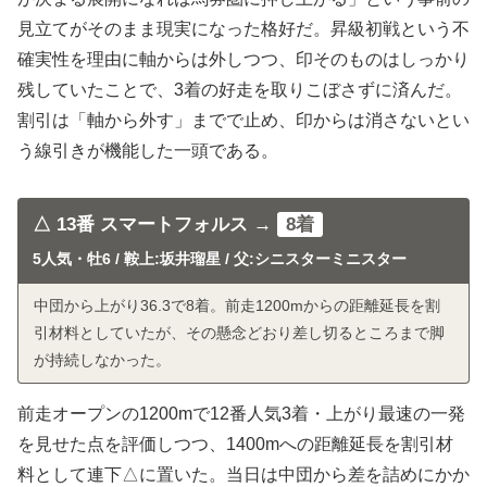
見立てがそのまま現実になった格好だ。昇級初戦という不
確実性を理由に軸からは外しつつ、印そのものはしっかり
残していたことで、3着の好走を取りこぼさずに済んだ。
割引は「軸から外す」までで止め、印からは消さないとい
う線引きが機能した一頭である。
△ 13番 スマートフォルス →
8着
5人気・牡6 / 鞍上:坂井瑠星 / 父:シニスターミニスター
中団から上がり36.3で8着。前走1200mからの距離延長を割
引材料としていたが、その懸念どおり差し切るところまで脚
が持続しなかった。
前走オープンの1200mで12番人気3着・上がり最速の一発
を見せた点を評価しつつ、1400mへの距離延長を割引材
料として連下△に置いた。当日は中団から差を詰めにかか