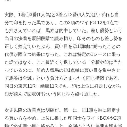
実際、1着〇3番(1人気)と3着△12番(4人気)はいずれも自
分で印を打った馬であり、この2頭のワイド3-12を1点で
も押さえていれば、馬券は的中していた。差し優勢という
当日の決着を展開段階で読み切り、印そのものも差し勢を
正しく拾えていたぶん、買い目を◎1頭軸に縛ったことの
代償が際立つ結果になった。これは特定の1レースに限っ
た話ではなく、ここ最近くり返している「分析や印は当た
っているのに、前め人気馬の◎1点軸に買い目を集中させ
て馬券は全滅」という負け方とまったく同じ構図である。
同日の東京11R・函館11Rでも、印は上位に好走しながら
◎が飛んで回収0円という同じ型を繰り返した。
次走以降の改善点は明確だ。第一に、◎1頭を軸に固定す
る買い方をやめ、上位に推した印同士をワイドBOXや2頭
軸で必ず買い目に絡めること。今回のように展開も印も当