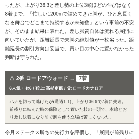
ったが、上がり36.3と差し勢の上位3頭ほどの伸びはなく
8着まで。「忙しい1200mで詰めてきた脚が、ひと息長く
なる舞台でどこまで持続するか未知数」という事前の不安
が、そのまま結果に表れた。差し脚質自体は流れる展開に
向いていたが、距離延長で末脚の絶対値が一枚劣った。距
離延長の割引方向は妥当で、買い目の中心に置かなかった
判断は守られた。
△ 2番 ロードアウォード →
7着
6人気・セ6 / 鞍上:高杉吏麒 / 父:ロードカナロア
ハナを切って逃げたが(通過1-1)、上がり36.9で7着に失速。
前残りに転んだ時の保険として置いた枝の一頭で、本線どお
り差し決着になり前で脚を使う立場は苦しくなった。
令月ステークス勝ちの先行力を評価し、「展開が前残りに