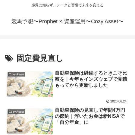
感覚に頼らず、データと習慣で未来を変える
競馬予想〜Prophet × 資産運用〜Cozy Asset〜
固定費見直し
自動車保険は継続するときこそ比
Cozy Asset
較を｜今年もインズウェブで見積
もってから更新しました
2026.06.24
自動車保険の見直しで年間4万円
Cozy Asset
の節約｜浮いたお金は新NISAで
「自分年金」に