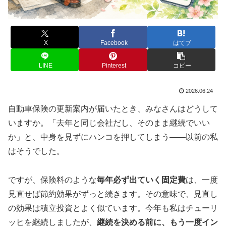
X
Facebook
はてブ
LINE
Pinterest
コピー
2026.06.24
自動車保険の更新案内が届いたとき、みなさんはどうして
いますか。「去年と同じ会社だし、そのまま継続でいい
か」と、中身を見ずにハンコを押してしまう——以前の私
はそうでした。
ですが、保険料のような
毎年必ず出ていく固定費
は、一度
見直せば節約効果がずっと続きます。その意味で、見直し
の効果は積立投資とよく似ています。今年も私はチューリ
ッヒを継続しましたが、
継続を決める前に、もう一度イン