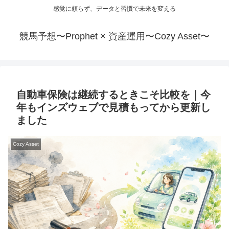
感覚に頼らず、データと習慣で未来を変える
競馬予想〜Prophet × 資産運用〜Cozy Asset〜
自動車保険は継続するときこそ比較を｜今
年もインズウェブで見積もってから更新し
ました
Cozy Asset