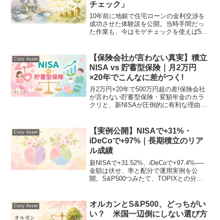
チェック」
10年前に地銀で住宅ローンの金利交渉を
成功させた体験談を公開。当時手間だっ
た作業も、今はモゲチェックを使えば5分
で完了します。借り換えと金利交渉、両
方の選択肢を持つことが家計を守る第一
歩です。
【保険会社が言わない真実】積立
Cozy Asset
NISA vs 貯蓄型保険｜月2万円
×20年でこんなに差がつく!
月2万円×20年で500万円超の差!保険会社
が言わない貯蓄型保険・変額年金のカラ
クリと、新NISAが圧倒的に有利な理由
を、手数料・税金・死亡保障の3視点から
図解で解説します。
【実例公開】NISAで+31%・
Cozy Asset
iDeCoで+97%｜長期積立のリア
ル成績
新NISAで+31.52%、iDeCoで+97.4%──
金額は伏せ、率と配分で運用実例を公
開。S&P500つみたて、TOPIXとの分
散、2026年4月リバランスの判断まで初心
者向けに丁寧に解説します。
オルカンとS&P500、どっちがい
Cozy Asset
い？ 米国一辺倒にしない選び方