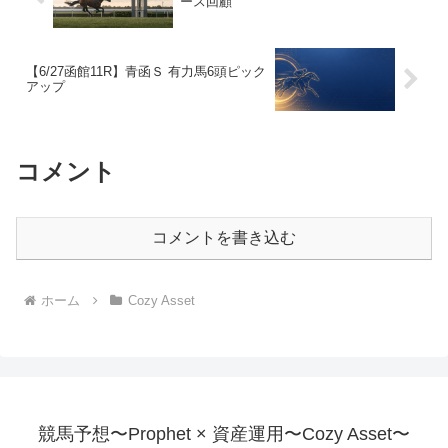
ース回顧
【6/27函館11R】青函Ｓ 有力馬6頭ピック
アップ
コメント
コメントを書き込む
ホーム
Cozy Asset
競馬予想〜Prophet × 資産運用〜Cozy Asset〜