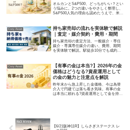
オルカンとS&P500、どっちがいい？とい
う悩みに。2つの違いをやさしく整理し、
S&P500人気の理由も認めたうえで、米国
一辺倒にしない分散の選び方を、これか
ら始める方向けに解説します。
持ち家売却の流れを実体験で解説
Cozy Asset
｜査定・媒介契約・費用・期間
持ち家売却の査定方法、一般媒介・専任
媒介・専属専任媒介の違い、費用、期間
を実体験で解説。駅徒歩10分でも成約ま
で約10か月かかった経験や、査定価格よ
り約30万円高く売れたポイントも紹介し
ます。
【有事の金は本当?】2026年の金
Cozy Asset
価格はどうなる?資産運用として
の金の魅力と注意点を解説
昨年末から急上昇した金価格、今は為替
介入で円建ては落ち着き気味。有事の金
は本当に頼れる?資産運用として金を持つ
意味、買い時、注意点を初心者向けに丁
寧に解説します🌸
【6/21阪神11R】しらさぎステークス レ