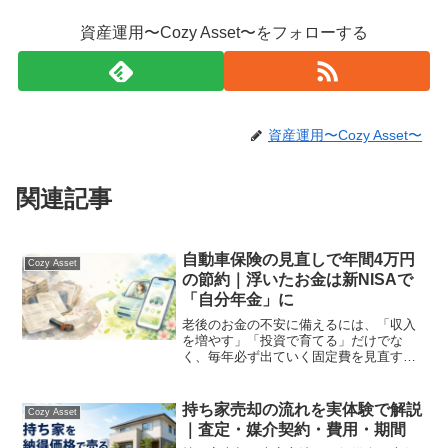
資産運用〜Cozy Asset〜をフォローする
資産運用〜Cozy Asset〜
関連記事
自動車保険の見直しで年間4万円
Cozy Asset
の節約｜浮いたお金は新NISAで
「自分年金」に
老後のお金の不安に備えるには、「収入
を増やす」「投資で育てる」だけでな
く、毎年必ず出ていく固定費を見直すと
いう方法があります。なかでも自動車保
険は、車を持っている限り毎年かかり続
ける固定費です。一度見直せば節約効果
持ち家売却の流れを実体験で解説
Cozy Asset
がずっと続くという意味で、...
｜査定・媒介契約・費用・期間