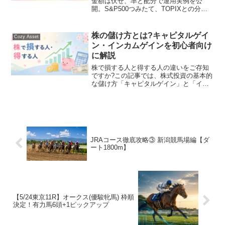
金額は伏せ、率と配分で運用実例を公
開。S&P500つみたて、TOPIXとの分
散、2026年4月リバランスの判断まで初心
者向けに丁寧に解説します。
株の儲け方とは?キャピタルゲイ
Cozy Asset
ン・インカムゲインを初心者向け
に解説
株で損する人と得する人の違いをご存知
ですか?この記事では、株式投資の基本的
な儲け方「キャピタルゲイン」と「イン
カムゲイン」を初心者向けにやさしく解
説。これから始めたい方必見です。
JRAコース徹底攻略③ 新潟競馬場編【ダ
ート1800m】
【5/24東京11R】オークス(優駿牝馬) 枠順
決定！有力馬6頭+1ピックアップ