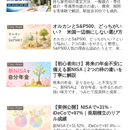
持ち家売却の査定方法、一般媒介・専任
媒介・専属専任媒介の違い、費用、期間
を実体験で解説。駅徒歩10分でも成約ま
で約10か月かかった経験や、査定価格よ
り約30万円高く売れたポイントも紹介し
ます。
オルカンとS&P500、どっちがい
Cozy Asset
い？ 米国一辺倒にしない選び方
オルカンとS&P500、どっちがいい？とい
う悩みに。2つの違いをやさしく整理し、
S&P500人気の理由も認めたうえで、米国
一辺倒にしない分散の選び方を、これか
ら始める方向けに解説します。
【初心者向け】将来の年金不安に
Cozy Asset
備える新NISA｜2つの枠の違いを
丁寧に解説
将来の年金、足りるかな…と不安な方
へ。新NISAは「自分年金」を作るための
強い味方です。つみたて投資枠と成長投
資枠の違いを、投資初心者さん向けにや
さしく丁寧に解説します🌸
【実例公開】NISAで+31%・
Cozy Asset
iDeCoで+97%｜長期積立のリア
ル成績
新NISAで+31.52%、iDeCoで+97.4%──