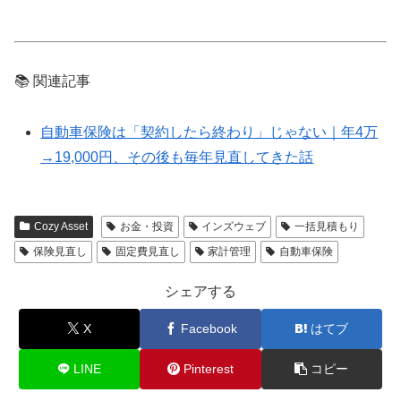
📚 関連記事
自動車保険は「契約したら終わり」じゃない｜年4万
→19,000円、その後も毎年見直してきた話
Cozy Asset
お金・投資
インズウェブ
一括見積もり
保険見直し
固定費見直し
家計管理
自動車保険
シェアする
X
Facebook
はてブ
LINE
Pinterest
コピー