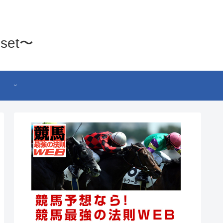
set〜
】