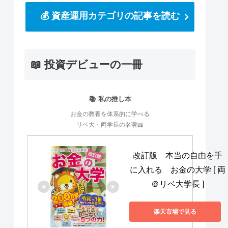
💰 資産運用カテゴリの記事を読む
📖 投資デビューの一冊
📚 私の推し本
お金の教養を体系的に学べる
リベ大・両学長の名著📖
改訂版　本当の自由を手
に入れる　お金の大学 [ 両
＠リベ大学長 ]
楽天市場で見る