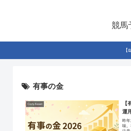
競馬予
【
有事の金
【
Cozy Asset
運
昨年
味。
注意