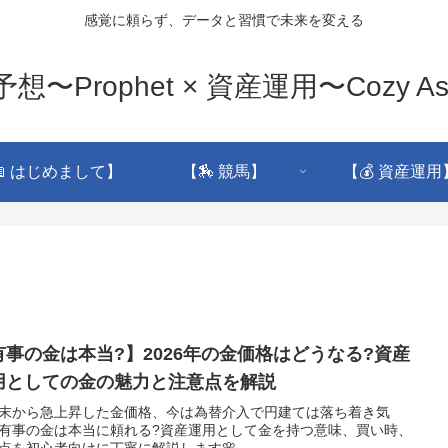
感覚に頼らず、データと習慣で未来を変える
想〜Prophet × 資産運用〜Cozy As
📖 はじめまして】
【🏇 競馬】
【💰 資産運用
有事の金は本当?】2026年の金価格はどうなる?資産
用としての金の魅力と注意点を解説
末から急上昇した金価格、今は為替介入で円建ては落ち着き気
有事の金は本当に頼れる?資産運用として金を持つ意味、買い時、
点を初心者向けに丁寧に解説します🌸