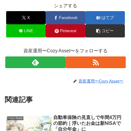
シェアする
X
Facebook
はてブ
LINE
Pinterest
コピー
資産運用〜Cozy Asset〜をフォローする
資産運用〜Cozy Asset〜
関連記事
自動車保険の見直しで年間4万円
Cozy Asset
の節約｜浮いたお金は新NISAで
「自分年金」に