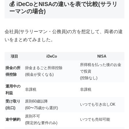
💰 iDeCoとNISAの違いを表で比較(サラリ
ーマンの場合)
会社員(サラリーマン・公務員)の方を想定して、両者の違
いをまとめてみました。
項目
iDeCo
NISA
所得税を払った後のお金
掛金の所
掛金まるごと所得控除
で投資
得控除
(税金が安くなる)
(控除なし)
運用中の
非課税
非課税
利益
受け取り
原則60歳以降
いつでも引き出しOK
(出口)
(60〜75歳から選択)
原則不可
途中解約
いつでも売却可能
(限定的な要件のみ)