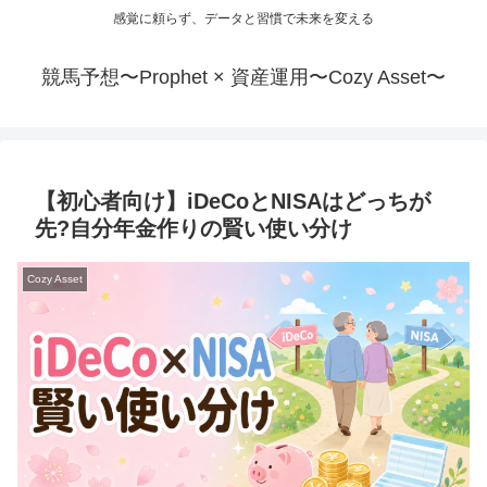
感覚に頼らず、データと習慣で未来を変える
競馬予想〜Prophet × 資産運用〜Cozy Asset〜
【初心者向け】iDeCoとNISAはどっちが
先?自分年金作りの賢い使い分け
Cozy Asset