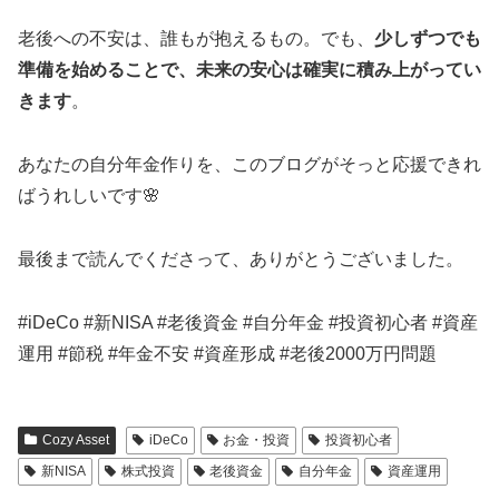
老後への不安は、誰もが抱えるもの。でも、
少しずつでも
準備を始めることで、未来の安心は確実に積み上がってい
きます
。
あなたの自分年金作りを、このブログがそっと応援できれ
ばうれしいです🌸
最後まで読んでくださって、ありがとうございました。
#iDeCo #新NISA #老後資金 #自分年金 #投資初心者 #資産
運用 #節税 #年金不安 #資産形成 #老後2000万円問題
Cozy Asset
iDeCo
お金・投資
投資初心者
新NISA
株式投資
老後資金
自分年金
資産運用