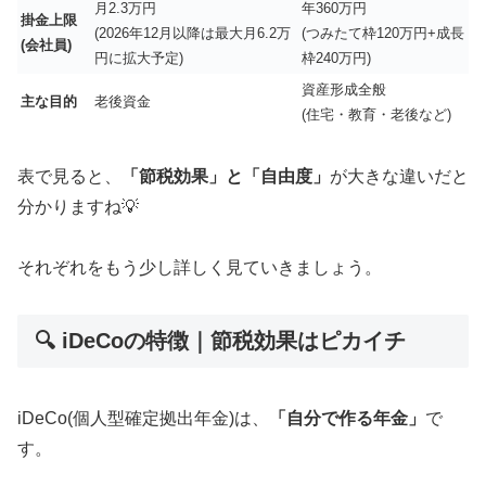
月2.3万円
年360万円
掛金上限
(2026年12月以降は最大月6.2万
(つみたて枠120万円+成長
(会社員)
円に拡大予定)
枠240万円)
資産形成全般
主な目的
老後資金
(住宅・教育・老後など)
表で見ると、
「節税効果」と「自由度」
が大きな違いだと
分かりますね💡
それぞれをもう少し詳しく見ていきましょう。
🔍 iDeCoの特徴｜節税効果はピカイチ
iDeCo(個人型確定拠出年金)は、
「自分で作る年金」
で
す。