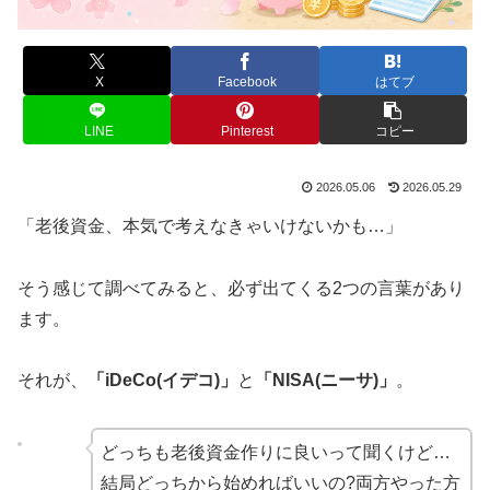
X
Facebook
はてブ
LINE
Pinterest
コピー
2026.05.06
2026.05.29
「老後資金、本気で考えなきゃいけないかも…」
そう感じて調べてみると、必ず出てくる2つの言葉があり
ます。
それが、
「iDeCo(イデコ)」
と
「NISA(ニーサ)」
。
どっちも老後資金作りに良いって聞くけど…
結局どっちから始めればいいの?両方やった方