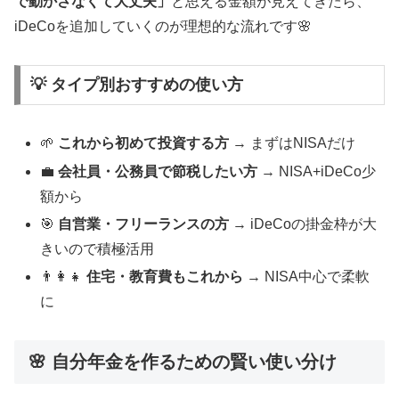
で動かさなくて大丈夫」
と思える金額が見えてきたら、
iDeCoを追加していくのが理想的な流れです🌸
💡 タイプ別おすすめの使い方
🌱
これから初めて投資する方
→ まずはNISAだけ
💼
会社員・公務員で節税したい方
→ NISA+iDeCo少
額から
🎯
自営業・フリーランスの方
→ iDeCoの掛金枠が大
きいので積極活用
👨‍👩‍👧
住宅・教育費もこれから
→ NISA中心で柔軟
に
🌸 自分年金を作るための賢い使い分け