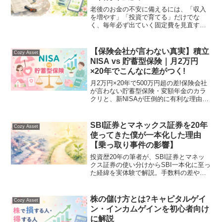
老後のお金の不安に備えるには、「収入
を増やす」「投資で育てる」だけでな
く、毎年必ず出ていく固定費を見直すと
いう方法があります。なかでも自動車保
険は、車を持っている限り毎年かかり続
ける固定費です。一度見直せば節約効果
【保険会社が言わない真実】積立
Cozy Asset
がずっと続くという意味で、...
NISA vs 貯蓄型保険｜月2万円
×20年でこんなに差がつく!
月2万円×20年で500万円超の差!保険会社
が言わない貯蓄型保険・変額年金のカラ
クリと、新NISAが圧倒的に有利な理由
を、手数料・税金・死亡保障の3視点から
図解で解説します。
SBI証券とマネックス証券を20年
Cozy Asset
使ってきた僕が一本化した理由
【乗っ取り事件の影響】
投資歴20年の筆者が、SBI証券とマネッ
クス証券の使い分けからSBI一本化に至っ
た経緯を実体験で解説。手数料の差や
2025年の証券口座乗っ取り事件など、証
券口座選びのリアルをお届けします。
株の儲け方とは?キャピタルゲイ
Cozy Asset
ン・インカムゲインを初心者向け
に解説