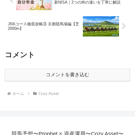
新NISA｜2つの枠の違いを丁寧に解説
JRAコース徹底攻略③ 京都競馬場編【芝
2000m】
コメント
コメントを書き込む
ホーム
Cozy Asset
競馬予想〜Prophet × 資産運用〜Cozy Asset〜