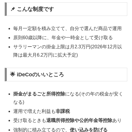
📌 こんな制度です
毎月一定額を積み立てて、自分で選んだ商品で運用
原則60歳以降に、年金や一時金として受け取る
サラリーマンの掛金上限は月2.3万円(2026年12月以
降は最大月6.2万円に拡大予定)
🌟 iDeCoのいいところ
掛金がまるごと所得控除
になる(その年の税金が安く
なる)
運用で増えた利益も
非課税
受け取るときも
退職所得控除や公的年金等控除
あり
強制的に積み立てるので、
使い込みを防げる