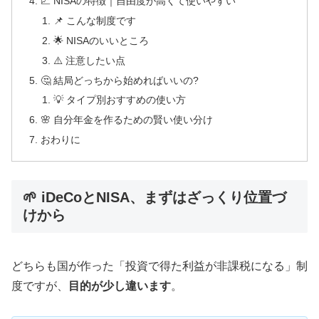
📈 NISAの特徴｜自由度が高くて使いやすい
📌 こんな制度です
🌟 NISAのいいところ
⚠️ 注意したい点
🤔 結局どっちから始めればいいの?
💡 タイプ別おすすめの使い方
🌸 自分年金を作るための賢い使い分け
おわりに
🌱 iDeCoとNISA、まずはざっくり位置づ
けから
どちらも国が作った「投資で得た利益が非課税になる」制
度ですが、
目的が少し違います
。