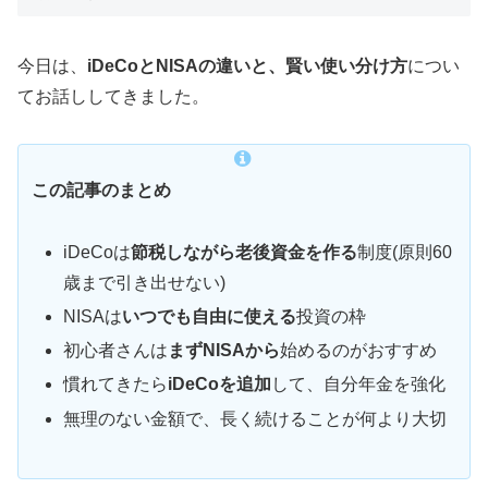
今日は、
iDeCoとNISAの違いと、賢い使い分け方
につい
てお話ししてきました。
この記事のまとめ
iDeCoは
節税しながら老後資金を作る
制度(原則60
歳まで引き出せない)
NISAは
いつでも自由に使える
投資の枠
初心者さんは
まずNISAから
始めるのがおすすめ
慣れてきたら
iDeCoを追加
して、自分年金を強化
無理のない金額で、長く続けることが何より大切