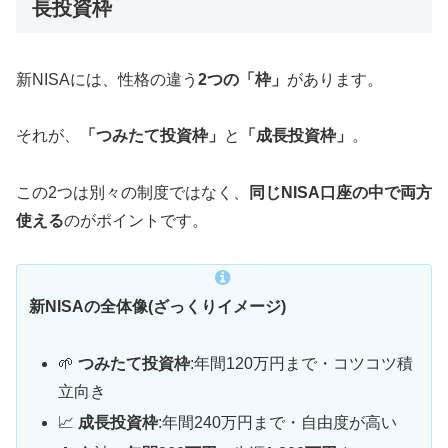
長投資枠
新NISAには、性格の違う
2つの「枠」
があります。
それが、
「つみたて投資枠」
と
「成長投資枠」
。
この2つは別々の制度ではなく、
同じNISA口座の中で両方
使える
のがポイントです。
新NISAの全体像(ざっくりイメージ)
🌱
つみたて投資枠
:年間120万円まで・コツコツ積
立向き
📈
成長投資枠
:年間240万円まで・自由度が高い