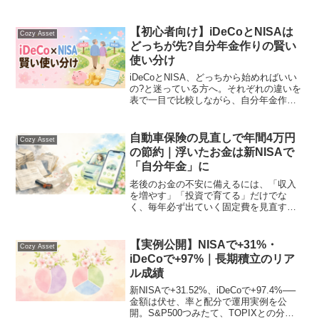
します。煩わしい営業電話の有無や、浮
いた固定費を自分年金に回す考え方も。
【初心者向け】iDeCoとNISAは
Cozy Asset
どっちが先?自分年金作りの賢い
使い分け
iDeCoとNISA、どっちから始めればいい
の?と迷っている方へ。それぞれの違いを
表で一目で比較しながら、自分年金作り
の賢い使い分け方を投資初心者さん向け
に丁寧に解説します🌸
自動車保険の見直しで年間4万円
Cozy Asset
の節約｜浮いたお金は新NISAで
「自分年金」に
老後のお金の不安に備えるには、「収入
を増やす」「投資で育てる」だけでな
く、毎年必ず出ていく固定費を見直すと
いう方法があります。なかでも自動車保
険は、車を持っている限り毎年かかり続
ける固定費です。一度見直せば節約効果
【実例公開】NISAで+31%・
Cozy Asset
がずっと続くという意味で、...
iDeCoで+97%｜長期積立のリア
ル成績
新NISAで+31.52%、iDeCoで+97.4%──
金額は伏せ、率と配分で運用実例を公
開。S&P500つみたて、TOPIXとの分