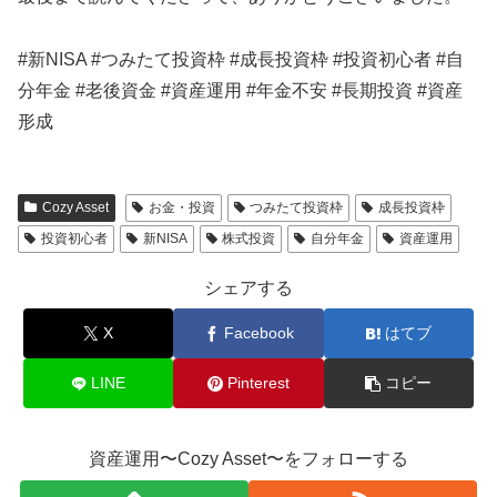
#新NISA #つみたて投資枠 #成長投資枠 #投資初心者 #自
分年金 #老後資金 #資産運用 #年金不安 #長期投資 #資産
形成
Cozy Asset
お金・投資
つみたて投資枠
成長投資枠
投資初心者
新NISA
株式投資
自分年金
資産運用
シェアする
X
Facebook
はてブ
LINE
Pinterest
コピー
資産運用〜Cozy Asset〜をフォローする