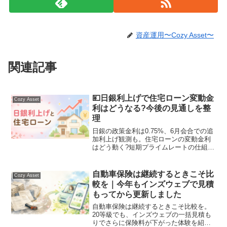
資産運用〜Cozy Asset〜
関連記事
💴日銀利上げで住宅ローン変動金
Cozy Asset
利はどうなる?今後の見通しを整
理
日銀の政策金利は0.75%、6月会合での追
加利上げ観測も。住宅ローンの変動金利
はどう動く?短期プライムレートの仕組み
から、これから借りる方・すでに借りて
いる方の備え方まで、初心者向けに丁寧
に解説します。
自動車保険は継続するときこそ比
Cozy Asset
較を｜今年もインズウェブで見積
もってから更新しました
自動車保険は継続するときこそ比較を。
20等級でも、インズウェブの一括見積も
りでさらに保険料が下がった体験を紹介