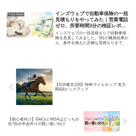
散、2026年4月リバランスの判断まで初心
者向けに丁寧に解説します。
インズウェブで自動車保険の一括
Cozy Asset
見積もりをやってみた｜営業電話
ゼロ、所要時間3分の検証レポー
ト
インズウェブの一括見積もりで自動車保
険を見直してみました。3社の概算結果か
ら、条件を揃えた正確な見積もりまで、
実体験ベースでレポート。営業電話やメ
ールの実情も正直にお伝えします。
【5/10東京11R】NHKマイルカップ 有力
馬6頭ピックアップ
【初心者向け】iDeCoとNISAはどっちが
先?自分年金作りの賢い使い分け