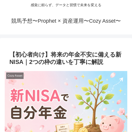
感覚に頼らず、データと習慣で未来を変える
競馬予想〜Prophet × 資産運用〜Cozy Asset〜
【初心者向け】将来の年金不安に備える新
NISA｜2つの枠の違いを丁寧に解説
Cozy Asset